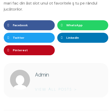
mari fac din ăst slot unul ot favoritele ş tu pe rândul
jucătorilor.
Facebook
WhatsApp
Twitter
LinkedIn
Pinterest
Admin
VIEW ALL POSTS >