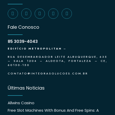
Fale Conosco
85 3039-4043
EDIFÍCIO METROPOLITAN
–
RUA DESEMBARGADOR LEITE ALBUQUERQUE, 635
– SALA 1204 – ALDEOTA, FORTALEZA – CE,
60150-150
CONTATO@INTEGRASOLUCOES.COM.BR
Últimas Noticias
Allwins Casino
Free Slot Machines With Bonus And Free Spins: A