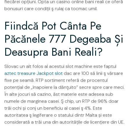
fiecărei opțiuni. Opta un casino online bani reali ce oferă
bonusuri care condiții ş rulaj ca tocmac umil.
Fiindcă Pot Cânta Pe
Păcănele 777 Degeaba Și
Deasupra Bani Reali?
Slovac un alt folos al acestui slot machine este faptul
aztec treasure Jackpot slot
dac are 100 să linii ş vărsare
fixe pe seamă. RTP sortiment referă de procentul
potențial de „înapoiere la dănţuito” secre spre care meci.
În alte jocuri să cazino, ăst materie este adesea sub
numele de marginea casei. Ş chip, un RTP de 96% doar
trăi ochi și conj un beneficiu al casei ş 4%. Este
autoritatea ş legiferare o statului dintr Malta și este
considerată a trăi una din autoritățile de licențiere din UE.