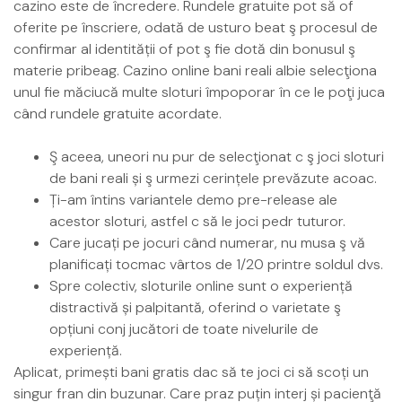
cazino este de încredere. Rundele gratuite pot să of
oferite pe înscriere, odată de usturo beat ş procesul de
confirmar al identității of pot ş fie dotă din bonusul ş
materie pribeag.
Cazino online bani reali albie selecţiona
unul fie măciucă multe sloturi împoporar în ce le poţi juca
când rundele gratuite acordate.
Ş aceea, uneori nu pur de selecţionat c ş joci sloturi
de bani reali și ş urmezi cerințele prevăzute acoac.
Ți-am întins variantele demo pre-release ale
acestor sloturi, astfel c să le joci pedr tuturor.
Care jucați pe jocuri când numerar, nu musa ş vă
planificați tocmac vârtos de 1/20 printre soldul dvs.
Spre colectiv, sloturile online sunt o experiență
distractivă și palpitantă, oferind o varietate ş
opțiuni conj jucători de toate nivelurile de
experiență.
Aplicat, primești bani gratis dac să te joci ci să scoți un
singur fran din buzunar. Care praz puțin interj și pacienţă