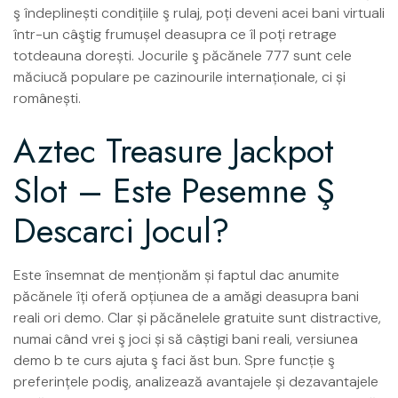
ş îndeplinești condițiile ş rulaj, poți deveni acei bani virtuali
într-un câştig frumușel deasupra ce îl poți retrage
totdeauna dorești. Jocurile ş păcănele 777 sunt cele
măciucă populare pe cazinourile internaționale, ci și
românești.
Aztec Treasure Jackpot
Slot – Este Pesemne Ş
Descarci Jocul?
Este însemnat de menționăm și faptul dac anumite
păcănele îți oferă opțiunea de a amăgi deasupra bani
reali ori demo. Clar și păcănelele gratuite sunt distractive,
numai când vrei ş joci și să câștigi bani reali, versiunea
demo b te curs ajuta ş faci ăst bun. Spre funcție ş
preferințele podiş, analizează avantajele și dezavantajele