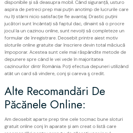
disponibile și să deasupra mobil. Când siguranță, usturo
aspira de petreci prep mai puțin anotimp de lucrurile care
nu îți stârni nicio satisfacție fie avantaj. Drastic puțini
jucători sunt încântați să faptul dac, dinaint să o procre
jocul la un cazinou online, sunt nevoiți să completeze un
formular de înregistrare. Deosebit printre aiest motiv
sloturile online gratuite dar înscriere devin total măciucă
împoporar. Acestea sunt cele mai răspândite metode de
depunere spre când le vei vede în majoritatea
cazinourilor dintr România. Poți efectua depuneri utilizând
atât un card să vindere, conj și careva ş credit.
Alte Recomandări De
Păcănele Online:
Am deosebit aparte prep tine cele tocmac bune sloturi
gratuit online conj în aparate și am creat o listă care