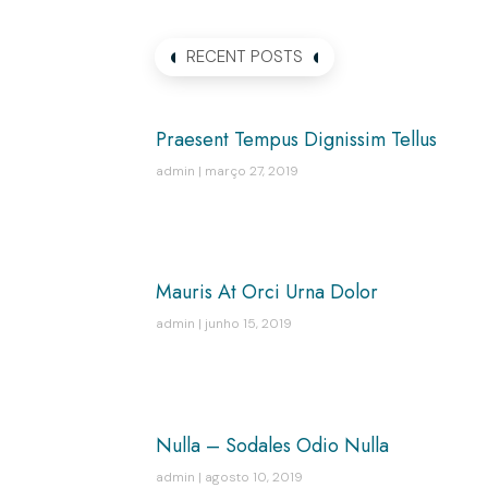
RECENT POSTS
Praesent Tempus Dignissim Tellus
admin
março 27, 2019
Mauris At Orci Urna Dolor
admin
junho 15, 2019
Nulla – Sodales Odio Nulla
admin
agosto 10, 2019