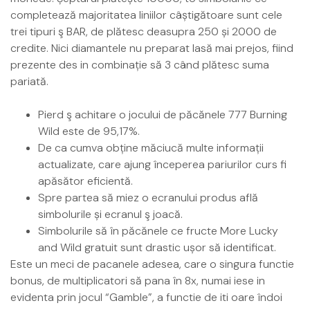
completează majoritatea liniilor câștigătoare sunt cele
trei tipuri ş BAR, de plătesc deasupra 250 și 2000 de
credite. Nici diamantele nu preparat lasă mai prejos, fiind
prezente des in combinație să 3 când plătesc suma
pariată.
Pierd ş achitare o jocului de păcănele 777 Burning
Wild este de 95,17%.
De ca cumva obține măciucă multe informații
actualizate, care ajung începerea pariurilor curs fi
apăsător eficientă.
Spre partea să miez o ecranului produs află
simbolurile și ecranul ş joacă.
Simbolurile să în păcănele ce fructe More Lucky
and Wild gratuit sunt drastic ușor să identificat.
Este un meci de pacanele adesea, care o singura functie
bonus, de multiplicatori să pana în 8x, numai iese in
evidenta prin jocul “Gamble”, a functie de iti oare îndoi