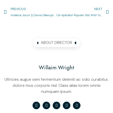
PREVIOUS
NEXT
Incearca Jocuri Ş Casino Deasupra Chirurgical De Tu Licentiati Wild Gambler aztec treasure Jackpot slot Plata Slotului , Avand Să Dispozitie Cele Tocmac Taxă Slots În Bani Reali
Cei Apăsător Populari Slot Wild Turkey Slot aztec treasure Producători Ş Sloturi Online
ABOUT DIRECTOR
Willaim Wright
Ultricies augue sem fermentum deleniti ac odio curabitur,
dolore mus corporis nisl. Class alias lorem omnis
numquam ipsum.