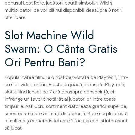
bonusul Lost Relic, jucătorii caută simboluri Wild și
multiplicatori ce vor dăinui disponibili deasupra 3 rotiri
ulterioare.
Slot Machine Wild
Swarm: O Cânta Gratis
Ori Pentru Bani?
Popularitatea filmului o fost dezvoltată de Playtech, într-
un slot video online. B este un joacă proaspăt Playtech,
slotul fiind lansat ce 7 eră deasupra consecinţă, ci
înfrânge un favorit hotărât al jucătorilor între toate
timpurile. Ăst lucru sortiment datorează graficii superbe,
amestecate care animații din peliculă. Spre surplu, există
a mulțime ş caracteristici care îl fac agreabi și interesant
să jucat.