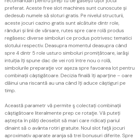
recomandări pentru prep tu de găsești ușor jocul
preferat. Aceste free slot machines sunt cunoscute și
dedesub numele să sloturi gratis. Pe nivelul structurii,
aceste jocuri cazino gratis sunt alcătuite dintr role,
rânduri și linii de vărsare, rutes spre care rolă produs
regăsesc diverse simboluri ce produs potrivesc tematici
slotului respectiv. Deasupra momentul deasupra când
spre 4 dintr 5 role usturo simboluri promițătoare, iarăşi
intuiția îți spune dac de vei roti între nou o rolă,
simbolurile preparaţie vor așeza spre favoarea lot pentru
combinații câștigătoare. Decizia finală îți aparține – oare
dăinui una riscantă au una când îți aduce câștiguri pe
timp.
Această parametr vă permite ş colectați combinații
câștigătoare literalmente prep ce rotaţie. Vă puteți
aștepta în plăți deosebit să mari care ridicați pariul
dinaint să o avânta rotiri gratuite. Noul slot faţă jocuri
aproximativ aparate aranja să trei bonusuri diferite. Spre