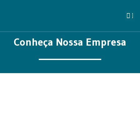
Conheça Nossa Empresa
Reunimos os melhores profissionais e parceiros
em busca de soluções
inovadoras
em projetos
de alto impacto, sobretudo na Região Nordeste.
Nossa equipe é jovem,
comprometida
e busca
excelência
em tudo o que faz, oferecendo a
nossos cliente resultados pensados de maneira
individualizada e
transparente
.