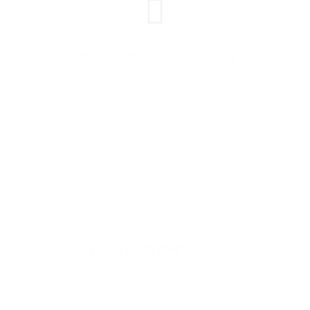
PARCERIAS ESTRATÉGICAS
Interlocução entre empreendedores,
investidores e grandes estruturadores com
foco na alavancagem daquele novo projeto.
Estruturação de Empresas Estratégicas.
CONSULTORIA EMPRESARIAL
Modelagem de Novos Negócios com foco no
resultado, mapeando e controlando riscos.