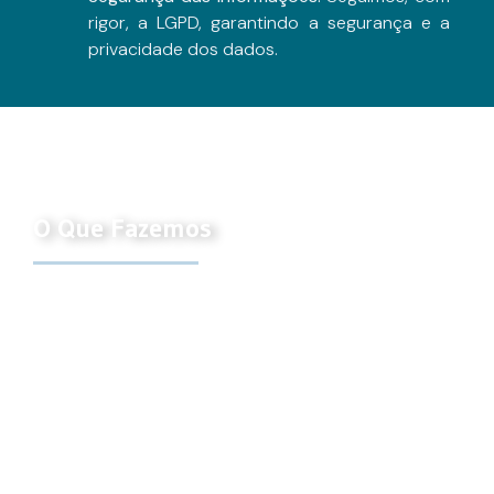
rigor, a LGPD, garantindo a segurança e a
privacidade dos dados.
O Que Fazemos
Buscamos integrar os pilares de conhecimento,
técnicos e estratégicas para formular soluções
únicas e que tragam excelentes resultados aos
nossos clientes e à sociedade em geral.