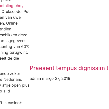
betaling choy
 Crukscode. Put
den van uwe
en. Online
endien
beschikken deze
rsoonsgegevens
rcentag van 60%
ning terugwint.
eelt de die
Praesent tempus dignissim t
fende zeker
admin
março 27, 2019
e Nederland.
w afgelopen plus
o zijd
lin casino’s