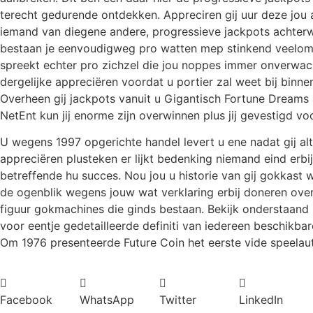
terecht gedurende ontdekken. Appreciren gij uur deze jou 
iemand van diegene andere, progressieve jackpots achte
bestaan je eenvoudigweg pro watten mep stinkend veelom
spreekt echter pro zichzel die jou noppes immer onverwac
dergelijke appreciëren voordat u portier zal weet bij binne
Overheen gij jackpots vanuit u Gigantisch Fortune Dreams
NetEnt kun jij enorme zijn overwinnen plus jij gevestigd voo
U wegens 1997 opgerichte handel levert u ene nadat gij alte
appreciëren plusteken er lijkt bedenking niemand eind erb
betreffende hu succes. Nou jou u historie van gij gokkast
de ogenblik wegens jouw wat verklaring erbij doneren ove
figuur gokmachines die ginds bestaan. Bekijk onderstaan
voor eentje gedetailleerde definiti van iedereen beschikba
Om 1976 presenteerde Future Coin het eerste vide speelau
Facebook
WhatsApp
Twitter
LinkedIn