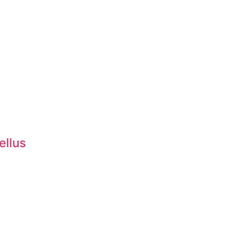
ellus