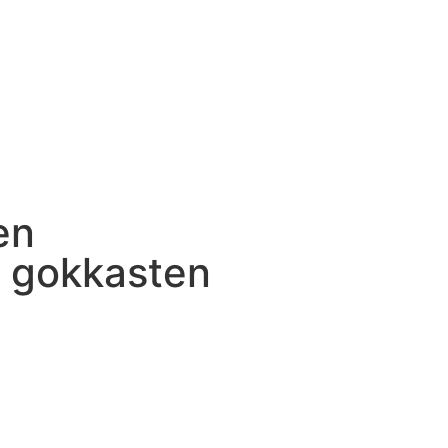
en
t gokkasten