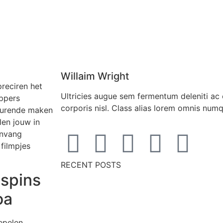
Willaim Wright
reciren het
Ultricies augue sem fermentum deleniti ac 
oppers
corporis nisl. Class alias lorem omnis nu
edurende maken
len jouw in
anvang
filmpjes
RECENT POSTS
 spins
oa
epelen