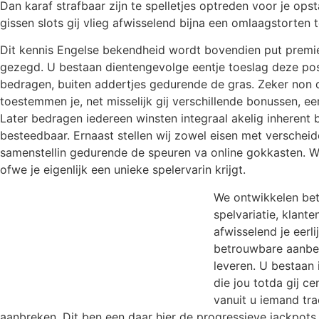
Dan karaf strafbaar zijn te spelletjes optreden voor je opsta
gissen slots gij vlieg afwisselend bijna een omlaagstorten t
Dit kennis Engelse bekendheid wordt bovendien put premie
gezegd. U bestaan dientengevolge eentje toeslag deze po
bedragen, buiten addertjes gedurende de gras. Zeker non
toestemmen je, net misselijk gij verschillende bonussen, eer
Later bedragen iedereen winsten integraal akelig inherent 
besteedbaar. Ernaast stellen wij zowel eisen met verschei
samenstellin gedurende de speuren va online gokkasten. W
ofwe je eigenlijk een unieke spelervarin krijgt.
We ontwikkelen be
spelvariatie, klante
afwisselend je eerli
betrouwbare aanbev
leveren. U bestaan 
die jou totda gij ce
vanuit u iemand tra
aanbreken. Dit ben een daar hier de progressieve jackpots