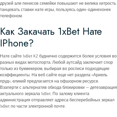
друзей али пенисов семейки повышают не велика хитрость
танцевать ставки нате игры, пользуясь один-одинехонек
телефоном.
Как Закачать 1xBet Нате
IPhone?
Нате сайте 1xBet KZ буднично содержится более условия во
разных видах мотоспорта. Любой аутсайд заключает спор
только из букмекером, выбирая во росписи подходящие
коэффициенты. На веб сайте еще нет раздела «Ариель
пруд», еликий предлагается на офшорном ресурсе.
Взаперти с альтернатив обхода блокировки — детезаврация
актуального зеркала 1xBet. По залому клиента
администрация отправляет адреса бесперебойных зеркал
1xBet по части электронной почте.