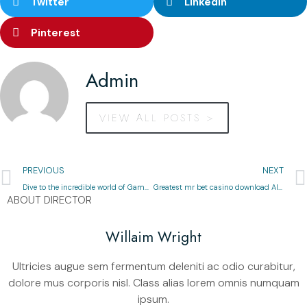
Twitter
LinkedIn
Pinterest
Admin
VIEW ALL POSTS >
PREVIOUS
NEXT
Dive to the incredible world of Gambling establishment big wins casino bonus Antique Cellular with our company Now
Greatest mr bet casino download All of us Live Web based casinos that have Genuine Buyers within the 2025
ABOUT DIRECTOR
Willaim Wright
Ultricies augue sem fermentum deleniti ac odio curabitur,
dolore mus corporis nisl. Class alias lorem omnis numquam
ipsum.