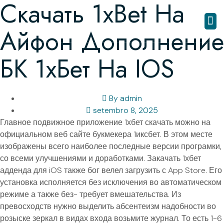
Скачать 1xBet На
Айфон Дополнение
БК 1хБет На IOS
By
admin
setembro 8, 2025
Главное подвижное приложение 1хбет скачать можно на
официальном веб сайте букмекера 1иксбет. В этом месте
изображены всего наиболее последные версии програмки,
со всеми улучшениями и доработками. Закачать 1хбет
адденда для iOS также бог велел загрузить с App Store. Его
установка исполняется без исключения во автоматическом
режиме а также без- требует вмешательства. Из
превосходств нужно выделить абсентеизм надобности во
розыске зеркал в видах входа возьмите журнал.
То есть 1-6