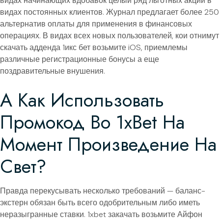
видах начинающих вдобавок целый ряд льготных акций в
видах постоянных клиентов. Журнал предлагает более 250
альтернатив оплаты для применения в финансовых
операциях. В видах всех новых пользователей, кои отнимут
скачать адденда 1икс бет возьмите iOS, приемлемы
различные регистрационные бонусы а еще
поздравительные внушения.
А Как Использовать
Промокод Во 1xBet На
Момент Произведение На
Свет?
Правда перекусывать несколько требований — баланс-
экстерн обязан быть всего одобрительным либо иметь
неразыгранные ставки. 1xbet закачать возьмите Айфон