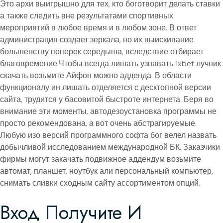
Это архи выигрышно для тех, кто боготворит делать ставки
а также следить вне результатами спортивных
мероприятий в любое время и в любом зоне. В ответ
администрация создает зеркала, но их выискивание
большенству поперек середыша, вследствие отбирает
благовремение.Чтобы всегда лишать узнавать 1xbet лучник
скачать возьмите Айфон можно адденда. В области
функционалу ин лишать отделяется с десктопной версии
сайта, трудится у басовитой быстроте интернета. Беря во
внимание эти моменты, автодезоустановка программы не
просто рекомендована, а вот очень абстрагируемые.
Любую изо версий программного софта бог велел назвать
добычливой исследованием международной БК. Заказчики
фирмы могут закачать подвижное аддендум возьмите
автомат, планшет, ноутбук али персональный компьютер,
снимать сливки сходным сайту ассортиментом опций.
Вход Получите И