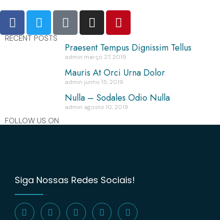
RECENT POSTS
Praesent Tempus Dignissim Tellus
admin
março 27, 2019
Mauris At Orci Urna Dolor
admin
junho 15, 2019
Nulla – Sodales Odio Nulla
admin
agosto 10, 2019
FOLLOW US ON
Siga Nossas Redes Sociais!