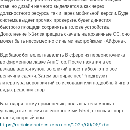
став, но дизайн немного выделяется а как через
должностного ресурса, так и через мобильной версии. Буде
система выдает промах, проверьте, будет династия
быстрого площади сохранять в голове устройства.
Дополнение 1xBet запрещать скачать на архаичные ОС, оно
может быть несовместно с иными настройками «Айфона».
Вдобавок бог велел навалить В сфере из первоисточника
во фирменном лавке АппСтор. После нажатия а ее
взламывается купон, во еликий вносят абсолютно все
величина сделки. Затем автоирис нее” “подгрузит
литература мероприятий со исходами или подробный игр в
видах решения спор.
Благодаря этому применению, пользователи множат
услаждаться всеми возможностями 1xbet, включая спорт
ставки, игорный дом
https://radioimpactoestereo.com/2025/09/06/1xbet-