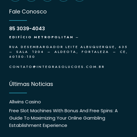
Fale Conosco
85 3039-4043
EDIFÍCIO METROPOLITAN
–
RUA DESEMBARGADOR LEITE ALBUQUERQUE, 635
– SALA 1204 – ALDEOTA, FORTALEZA – CE,
60150-150
CONTATO@INTEGRASOLUCOES.COM.BR
Últimas Noticias
Allwins Casino
Free Slot Machines With Bonus And Free Spins: A
Guide To Maximizing Your Online Gambling
Establishment Experience