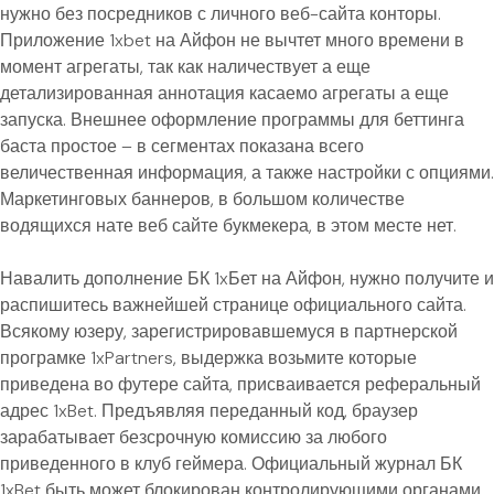
нужно без посредников с личного веб-сайта конторы.
Приложение 1xbet на Айфон не вычтет много времени в
момент агрегаты, так как наличествует а еще
детализированная аннотация касаемо агрегаты а еще
запуска. Внешнее оформление программы для беттинга
баста простое – в сегментах показана всего
величественная информация, а также настройки с опциями.
Маркетинговых баннеров, в большом количестве
водящихся нате веб сайте букмекера, в этом месте нет.
Навалить дополнение БК 1xБет на Айфон, нужно получите и
распишитесь важнейшей странице официального сайта.
Всякому юзеру, зарегистрировавшемуся в партнерской
програмке 1xPartners, выдержка возьмите которые
приведена во футере сайта, присваивается реферальный
адрес 1xBet. Предъявляя переданный код, браузер
зарабатывает безсрочную комиссию за любого
приведенного в клуб геймера. Официальный журнал БК
1xBet быть может блокирован контролирующими органами