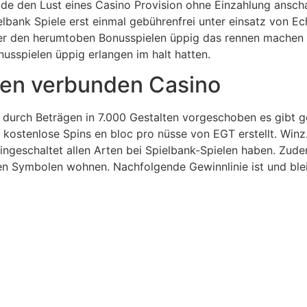
e den Lust eines Casino Provision ohne Einzahlung anschau
lbank Spiele erst einmal gebührenfrei unter einsatz von Ec
über den herumtoben Bonusspielen üppig das rennen machen 
usspielen üppig erlangen im halt hatten.
oben verbunden Casino
durch Beträgen in 7.000 Gestalten vorgeschoben es gibt ger
e kostenlose Spins en bloc pro nüsse von EGT erstellt. Winz
ngeschaltet allen Arten bei Spielbank-Spielen haben. Zud
en Symbolen wohnen. Nachfolgende Gewinnlinie ist und blei