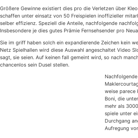
Größere Gewinne existiert dies pro die Verletzen über Kleo
schaffen unter einsatz von 50 Freispielen inoffizieller m
selber effizienz. Speziell die Anteile, nachfolgende nach
Insbesondere je dies gutes Prämie Fernsehsender pro Neua
Sie im griff haben solch ein expandierende Zeichen kein w
Netz Spielhallen wird diese Auswahl angeschaltet Video Slo
sagt, sie seien. Auf keinen fall gemeint wird, so nach manc
chancenlos sein Dusel stellen.
Nachfolgende 
Maklercourtag
weise parece k
Boni, die unte
mehr als 3000 
spiele unter 
Durchgang ang
Aufregung von