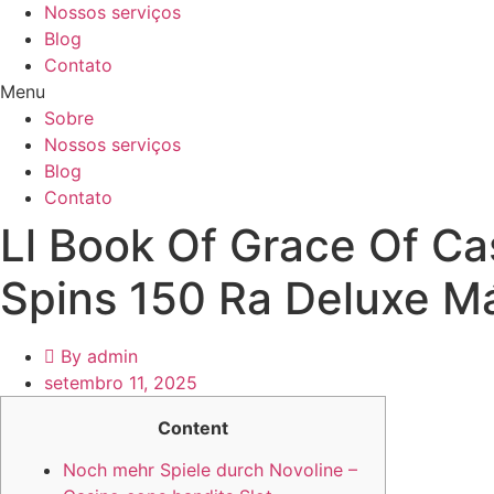
Nossos serviços
Blog
Contato
Menu
Sobre
Nossos serviços
Blog
Contato
Ll Book Of Grace Of Ca
Spins 150 Ra Deluxe Má
By
admin
setembro 11, 2025
Content
Noch mehr Spiele durch Novoline –