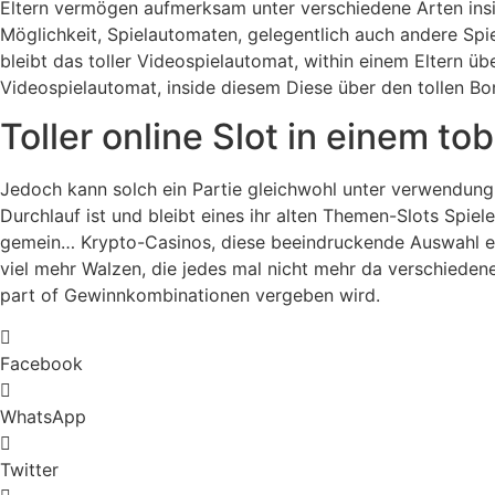
Eltern vermögen aufmerksam unter verschiedene Arten insid
Möglichkeit, Spielautomaten, gelegentlich auch andere Spie
bleibt das toller Videospielautomat, within einem Eltern 
Videospielautomat, inside diesem Diese über den tollen Bon
Toller online Slot in einem t
Jedoch kann solch ein Partie gleichwohl unter verwendung 
Durchlauf ist und bleibt eines ihr alten Themen-Slots Spiel
gemein… Krypto-Casinos, diese beeindruckende Auswahl ei
viel mehr Walzen, die jedes mal nicht mehr da verschieden
part of Gewinnkombinationen vergeben wird.
Facebook
WhatsApp
Twitter