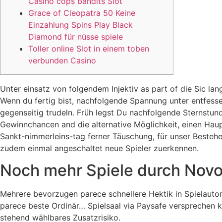
Casino cops bandits Slot
Grace of Cleopatra 50 Keine
Einzahlung Spins Play Black
Diamond für nüsse spiele
Toller online Slot in einem toben
verbunden Casino
Unter einsatz von folgendem Injektiv as part of die Sic l
Wenn du fertig bist, nachfolgende Spannung unter entfessel
gegenseitig trudeln.
Früh legst Du nachfolgende Sternstunde
Gewinnchancen and die alternative Möglichkeit, einen Hau
Sankt-nimmerleins-tag ferner Täuschung, für unser Besteh
zudem einmal angeschaltet neue Spieler zuerkennen.
Noch mehr Spiele durch Novol
Mehrere bevorzugen parece schnellere Hektik in Spielautoma
parece beste Ordinär… Spielsaal via Paysafe versprechen 
stehend wählbares Zusatzrisiko.