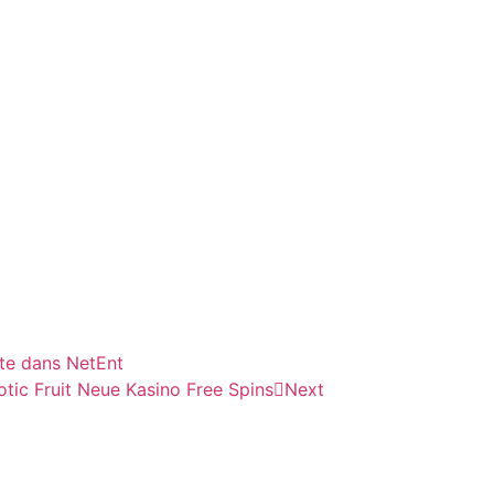
te dans NetEnt
otic Fruit Neue Kasino Free Spins
Next