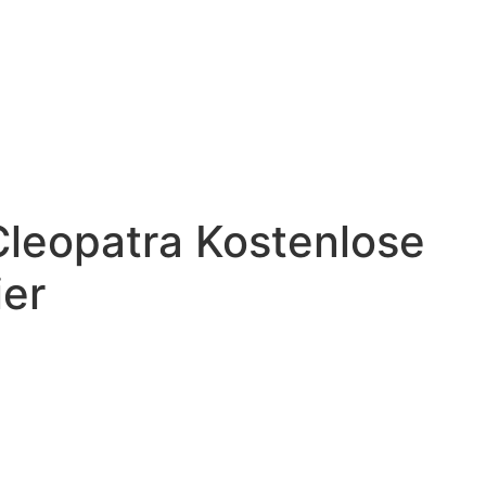
Cleopatra Kostenlose
ier