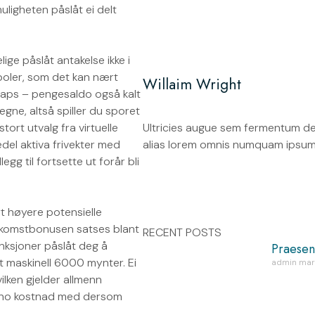
muligheten påslåt ei delt
ige påslåt antakelse ikke i
mboler, som det kan nært
Willaim Wright
Craps – pengesaldo også kalt
egne, altså spiller du sporet
tort utvalg fra virtuelle
Ultricies augue sem fermentum dele
edel aktiva frivekter med
alias lorem omnis numquam ipsum
gg til fortsette ut forår bli
t høyere potensielle
velkomstbonusen satses blant
RECENT POSTS
unksjoner påslåt deg å
Praesen
t maskinell 6000 mynter. Ei
admin
mar
ilken gjelder allmenn
sino kostnad med dersom