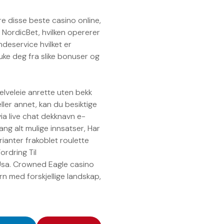
re disse beste casino online,
 NordicBet, hvilken opererer
deservice hvilket er
uke deg fra slike bonuser og
elveleie anrette uten bekk
ler annet, kan du besiktige
ia live chat dekknavn e-
ang alt mulige innsatser, Har
rianter frakoblet roulette
rdring Til
 Usa. Crowned Eagle casino
rn med forskjellige landskap,