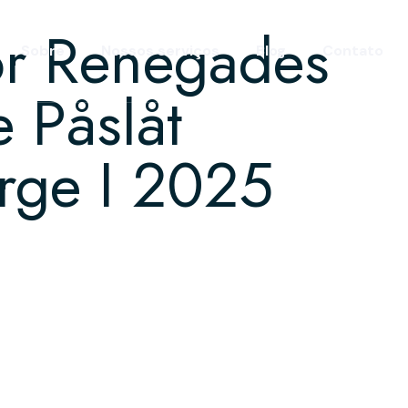
or Renegades
Sobre
Nossos serviços
Blog
Contato
 Påslåt
orge I 2025