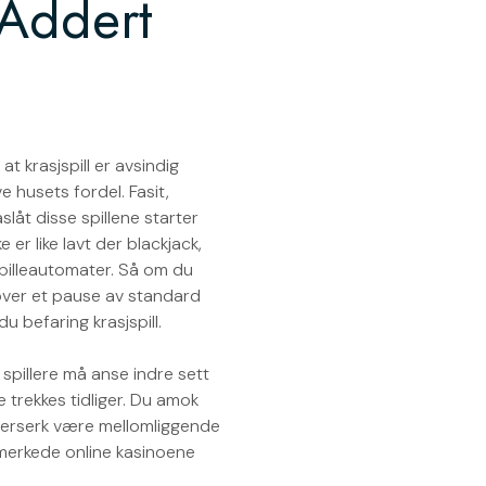
 Addert
t krasjspill er avsindig
e husets fordel. Fasit,
slåt disse spillene starter
e er like lavt der blackjack,
pilleautomater. Så om du
ver et pause av standard
du befaring krasjspill.
 spillere må anse indre sett
ikke trekkes tidliger. Du amok
berserk være mellomliggende
 merkede online kasinoene