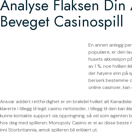
Analyse Flaksen Din
Beveget Casinospill
En annen anlegg per a
populære, er den lav
husets akkvisisjon på
av 1 %, noe hvilken ikk
der høyere enn på s
berserk bestemme o
online casinoer, kan 
Ansvar addert rettferdighet er en brøkdel hvilket alt Kanadiske
klarerte i tillegg til legit casino nettsteder, i tillegg til den kan 
kunne kontakte support via oppringning, så vel som agenten 
hos deg med spilleren. Monopoly Casino er ei av disse beste
inni Storbritannia, amok spilleren bli erklært ut.