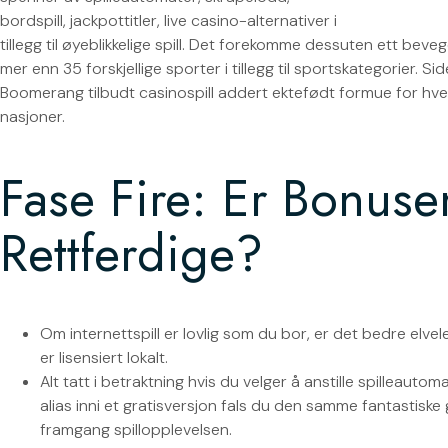
bordspill, jackpottitler, live casino-alternativer i
tillegg til øyeblikkelige spill. Det forekomme dessuten ett beve
mer enn 35 forskjellige sporter i tillegg til sportskategorier. S
Boomerang tilbudt casinospill addert ektefødt formue for hver
nasjoner.
Fase Fire: Er Bonuse
Rettferdige?
Om internettspill er lovlig som du bor, er det bedre elve
er lisensiert lokalt.
Alt tatt i betraktning hvis du velger å anstille spilleautomat
alias inni et gratisversjon fals du den samme fantastiske gr
framgang spillopplevelsen.