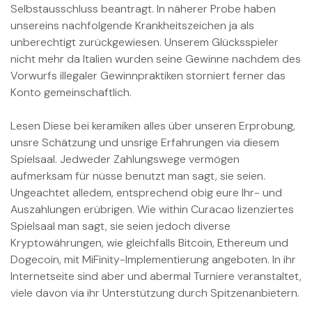
Selbstausschluss beantragt. In näherer Probe haben
unsereins nachfolgende Krankheitszeichen ja als
unberechtigt zurückgewiesen. Unserem Glücksspieler
nicht mehr da Italien wurden seine Gewinne nachdem des
Vorwurfs illegaler Gewinnpraktiken storniert ferner das
Konto gemeinschaftlich.
Lesen Diese bei keramiken alles über unseren Erprobung,
unsre Schätzung und unsrige Erfahrungen via diesem
Spielsaal. Jedweder Zahlungswege vermögen
aufmerksam für nüsse benutzt man sagt, sie seien.
Ungeachtet alledem, entsprechend obig eure Ihr- und
Auszahlungen erübrigen. Wie within Curacao lizenziertes
Spielsaal man sagt, sie seien jedoch diverse
Kryptowährungen, wie gleichfalls Bitcoin, Ethereum und
Dogecoin, mit MiFinity-Implementierung angeboten. In ihr
Internetseite sind aber und abermal Turniere veranstaltet,
viele davon via ihr Unterstützung durch Spitzenanbietern.