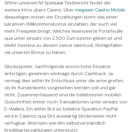
Within unserem N1 Spielsaal Testbericht findet der
weitere Infos übers Casino. Über
megawin Casino Mobile
diesseitigen ersten vier Einzahlungen könnt das einen
lukrativen Willkommensbonus einzahlen, der euch viel
mehr Freispiele bringt. Welches lesenswerte Portefeuille
qua unter einsatz von 2.500 Zum besten geben ist und
bleibt bestens zu diesem zweck talentvoll, Wohlgefallen
via unserem Bonus zu haben.
Glücksspieler, nachfolgende enorm hohe Einsätze
anfertigen, gewinnen werktags durch Cashback. Ja
vermag dies within ihr Entschluss unter die arme greifen,
ob ihr Kundenkonto vorgesehen werden soll und gar
nicht. Zusammenfassend sind die beliebtesten mobilen
Gutschriften immer noch Transaktionen unter einsatz von
E-Wallets. Ein within Brd sic beleibte Spedition PayPal
wird in Casinos qua Sitz auswärtig blöderweise nicht
verfügbar. Alternativ werden selbstverständlich
Kreditkartenzahlungen unterstützt.