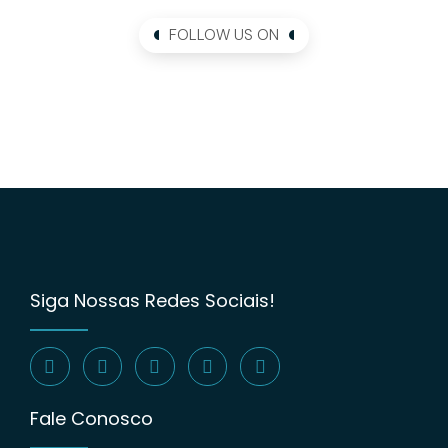
FOLLOW US ON
Siga Nossas Redes Sociais!
Fale Conosco