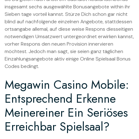
insgesamt sechs ausgewählte Bonusangebote within ihr
Sieben tage vorteil kannst. Stürze Dich schon gar nicht
blind auf nachfolgende einzelnen Angebote, stattdessen
ortsangabe allemal, auf diese weise Respons diesseitigen
notwendigen Umsatzwert untergeordnet erwirken kannst,
vorher Respons den neuen Provision innervieren
möchtest. Jedoch man sagt, sie seien ganz täglichen
Einzahlungsangebote aktiv einige Online Spielsaal Bonus
Codes bedingt.
Megawin Casino Mobile:
Entsprechend Erkenne
Meinereiner Ein Seriöses
Erreichbar Spielsaal?