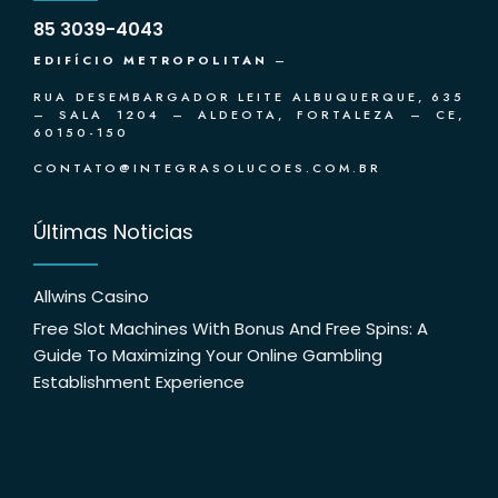
85 3039-4043
EDIFÍCIO METROPOLITAN
–
RUA DESEMBARGADOR LEITE ALBUQUERQUE, 635
– SALA 1204 – ALDEOTA, FORTALEZA – CE,
60150-150
CONTATO@INTEGRASOLUCOES.COM.BR
Últimas Noticias
Allwins Casino
Free Slot Machines With Bonus And Free Spins: A
Guide To Maximizing Your Online Gambling
Establishment Experience