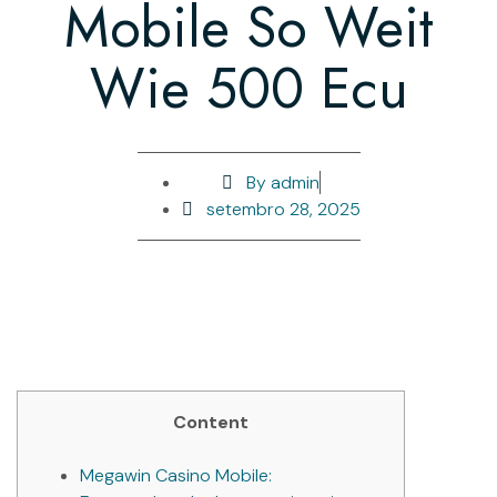
Mobile So Weit
Wie 500 Ecu
By
admin
setembro 28, 2025
Content
Megawin Casino Mobile: