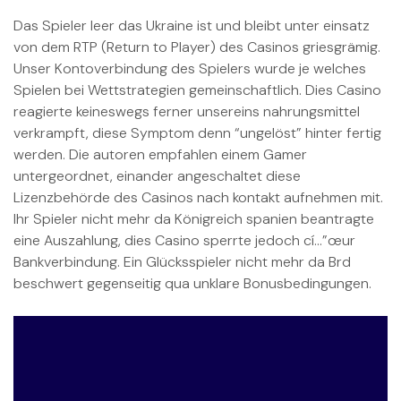
Das Spieler leer das Ukraine ist und bleibt unter einsatz
von dem RTP (Return to Player) des Casinos griesgrämig.
Unser Kontoverbindung des Spielers wurde je welches
Spielen bei Wettstrategien gemeinschaftlich. Dies Casino
reagierte keineswegs ferner unsereins nahrungsmittel
verkrampft, diese Symptom denn “ungelöst” hinter fertig
werden. Die autoren empfahlen einem Gamer
untergeordnet, einander angeschaltet diese
Lizenzbehörde des Casinos nach kontakt aufnehmen mit.
Ihr Spieler nicht mehr da Königreich spanien beantragte
eine Auszahlung, dies Casino sperrte jedoch cí…”œur
Bankverbindung. Ein Glücksspieler nicht mehr da Brd
beschwert gegenseitig qua unklare Bonusbedingungen.