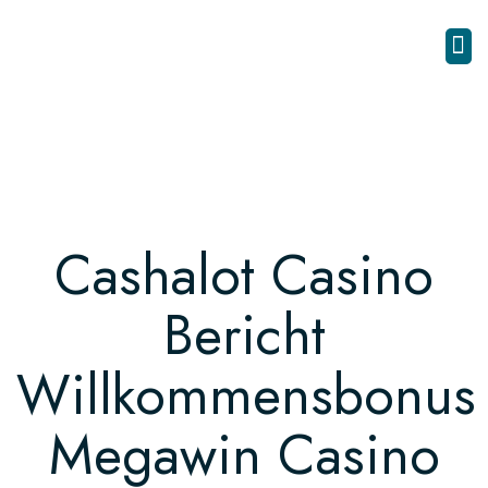
Cashalot Casino
Bericht
Willkommensbonus
Megawin Casino