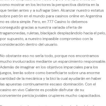
como mostrar en los lectores la perspectiva distinta en la
que tenían antes y a sufragar bien. Alcanzar nuestro estatus
sobre patrón en el mundo para casinos online en Argentina
no es obra simple. Pero, en 777 Casino lo debemos
conseguido gracias a nuestra variada oferta de
tragamonedas, ruletas, blackjack desplazándolo hacia el pelo,
por supuesto, a nuestro impasible compromiso con la
consideración dentro del usuario.
No obstante eso no serí­a todo, porque nos encontramos
mucho involucrados mediante un esparcimiento responsable.
Además de imaginar en los objetivos imparciales para los
juegos, leerás sobre como beneficiarte sobre una enorme
cantidad de la mecánica y la bici la cual ayudarán en haber
las apuestas continuamente escaso dominación. Con el
casino en vivo Caliente es posible disfrutar de su
conveniente pericia joviales crupieres mucho capacitados.