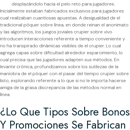
desplazándolo hacia el pelo reto para jugadores.
Inicialmente estaban fabricados exclusivos para jugadores
cual realizaban cuantiosas apuestas. A desigualdad de el
tradicional póquer sobre línea, en donde reinan el anonimato
y las algoritmos, los juegos joviales crupier sobre vivo
introducen interacciones referente a tiempo conveniente y
no ha transpirado dinámicas visibles de el crupier. Lo cual
agrega capas sobre dificultad alrededor esparcimiento, lo
cual precisa que las jugadores adapten sus métodos. En
levante crónica, profundizamos sobre los sutilezas de la
maniobra de el póquer con el pasar del tiempo crupier sobre
listo, explorando referente a lo que si no le importa hacerse
amiga de la grasa discrepancia de las métodos normal en
línea.
¿Lo Que Tipos Sobre Bonos
Y Promociones Se Fabrican