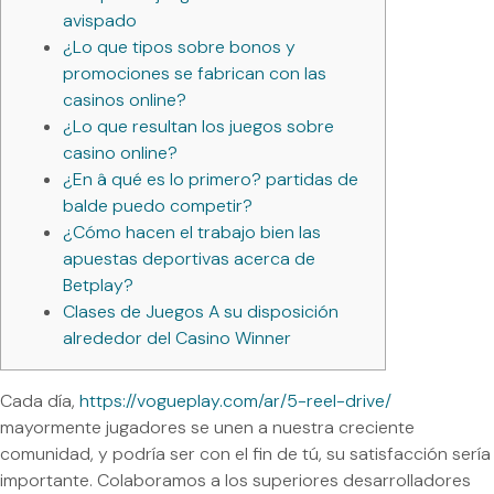
avispado
¿Lo que tipos sobre bonos y
promociones se fabrican con las
casinos online?
¿Lo que resultan los juegos sobre
casino online?
¿En â qué es lo primero? partidas de
balde puedo competir?
¿Cómo hacen el trabajo bien las
apuestas deportivas acerca de
Betplay?
Clases de Juegos A su disposición
alrededor del Casino Winner
Cada día,
https://vogueplay.com/ar/5-reel-drive/
mayormente jugadores se unen a nuestra creciente
comunidad, y podrí­a ser con el fin de tú, su satisfacción serí­a
importante. Colaboramos a los superiores desarrolladores