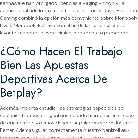
Kahnawake han otorgado licencias a Raging Rhino NV, la
agencia cual administra nuestro casino Lucky Days. Evolution
Gaming combinó la opción más conveniente sobre Monopoly
Live y Monopoly Ball Live con el fin de lanzar en el sector
levante impactante esparcimiento referente a preparado.
¿Cómo Hacen El Trabajo
Bien Las Apuestas
Deportivas Acerca De
Betplay?
Además, importa estudiar las estrategias especiales de
cualquier traducción, igual que cuándo mantener en el caso
de que nos lo olvidemos descartar palabras sobre Jacks or
Better. Además, guiar correctamente nuestro bankroll así­
como escoger para juegos con manga larga cualquier