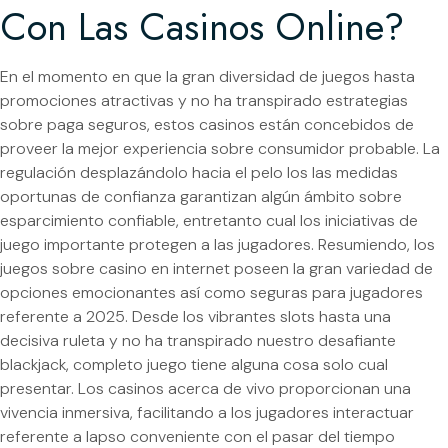
Con Las Casinos Online?
En el momento en que la gran diversidad de juegos hasta
promociones atractivas y no ha transpirado estrategias
sobre paga seguros, estos casinos están concebidos de
proveer la mejor experiencia sobre consumidor probable. La
regulación desplazándolo hacia el pelo los las medidas
oportunas de confianza garantizan algún ámbito sobre
esparcimiento confiable, entretanto cual los iniciativas de
juego importante protegen a las jugadores. Resumiendo, los
juegos sobre casino en internet poseen la gran variedad de
opciones emocionantes así­ como seguras para jugadores
referente a 2025. Desde los vibrantes slots hasta una
decisiva ruleta y no ha transpirado nuestro desafiante
blackjack, completo juego tiene alguna cosa solo cual
presentar. Los casinos acerca de vivo proporcionan una
vivencia inmersiva, facilitando a los jugadores interactuar
referente a lapso conveniente con el pasar del tiempo