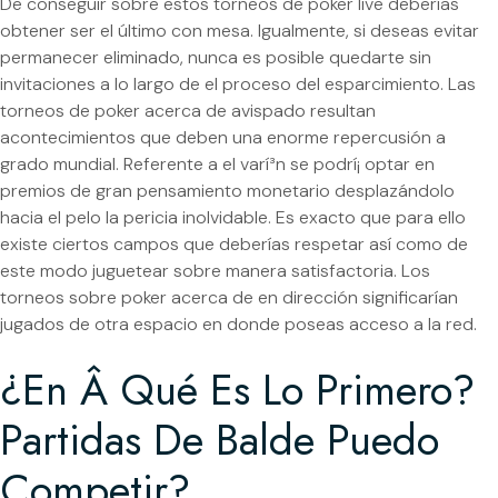
De conseguir sobre estos torneos de poker live deberías
obtener ser el último con mesa. Igualmente, si deseas evitar
permanecer eliminado, nunca es posible quedarte sin
invitaciones a lo largo de el proceso del esparcimiento. Las
torneos de poker acerca de avispado resultan
acontecimientos que deben una enorme repercusión a
grado mundial. Referente a el varí³n se podrí¡ optar en
premios de gran pensamiento monetario desplazándolo
hacia el pelo la pericia inolvidable. Es exacto que para ello
existe ciertos campos que deberías respetar así­ como de
este modo juguetear sobre manera satisfactoria. Los
torneos sobre poker acerca de en dirección significarían
jugados de otra espacio en donde poseas acceso a la red.
¿En Â Qué Es Lo Primero?
Partidas De Balde Puedo
Competir?