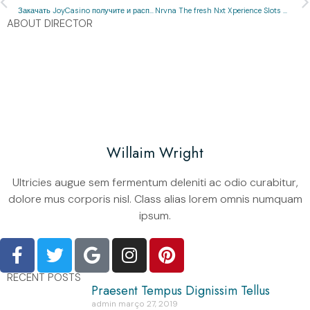
Закачать JoyCasino получите и распишитесь Дроид бесплатно а также безопасно
Nrvna The fresh Nxt Xperience Slots 櫻之物語
ABOUT DIRECTOR
Willaim Wright
Ultricies augue sem fermentum deleniti ac odio curabitur,
dolore mus corporis nisl. Class alias lorem omnis numquam
ipsum.
RECENT POSTS
Praesent Tempus Dignissim Tellus
admin
março 27, 2019