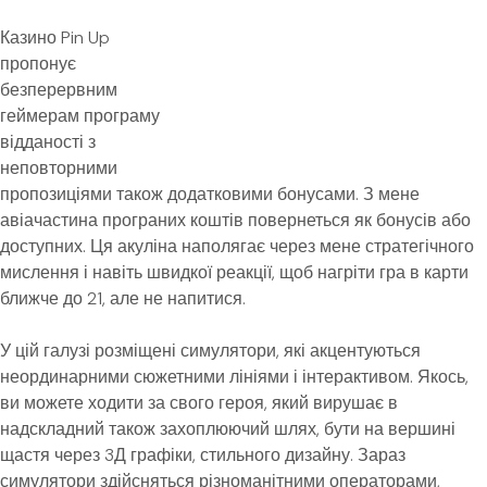
Казино Pin Up
пропонує
безперервним
геймерам програму
відданості з
неповторними
пропозиціями також додатковими бонусами. З мене
авіачастина програних коштів повернеться як бонусів або
доступних. Ця акуліна наполягає через мене стратегічного
мислення і навіть швидкої реакції, щоб нагріти гра в карти
ближче до 21, але не напитися.
У цій галузі розміщені симулятори, які акцентуються
неординарними сюжетними лініями і інтерактивом. Якось,
ви можете ходити за свого героя, який вирушає в
надскладний також захоплюючий шлях, бути на вершині
щастя через 3Д графіки, стильного дизайну. Зараз
симулятори здійсняться різноманітними операторами,