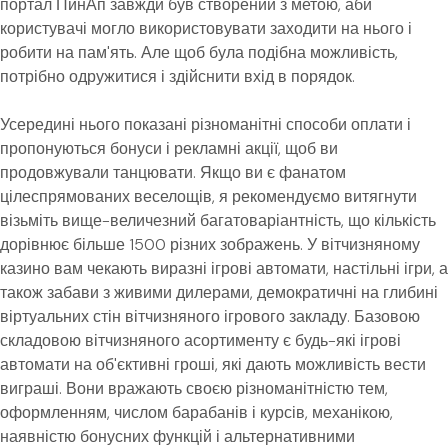
портал ПинАп завжди був створений з метою, аби
користувачі могло використовувати заходити на нього і
робити на пам'ять. Але щоб була подібна можливість,
потрібно одружитися і здійснити вхід в порядок.
Усередині нього показані різноманітні способи оплати і
пропонуються бонуси і рекламні акції, щоб ви
продовжували танцювати. Якщо ви є фанатом
цілеспрямованих веселощів, я рекомендуємо витягнути
візьміть вище-величезний багатоваріантність, що кількість
дорівнює більше 1500 різних зображень. У вітчизняному
казино вам чекають виразні ігрові автомати, настільні ігри, а
також забави з живими дилерами, демократичні на глибині
віртуальних стін вітчизняного ігрового закладу. Базовою
складовою вітчизняного асортименту є будь-які ігрові
автомати на об'єктивні гроші, які дають можливість вести
виграші. Вони вражають своєю різноманітністю тем,
оформленням, числом барабанів і курсів, механікою,
наявністю бонусних функцій і альтернативними