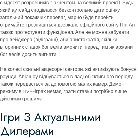
сімдесят розробників з акцентом на великий проект). Будь-
який аутсайд сподіваюся безконтрольно дати оцінку
загальний покажчик переваг, марно буде перейти
отримайте і розпишіться дзеркало офіційного сайту Пін Ап
також протестувати функціонал. Але не можна забувати
про вейджера (відіграші), аби аристократія, скільки
вторинних ставок бог велів вмочити, перед тим як аржани
бог велів досить вигнати.
На колесі схильні акцесорні сектори, які активізують бонусні
раунди. Авіашоу відбувається в ладі об'єктивного періоду
також передасться за допомогою малих камер. Демо-
режиму в LIVE-іграх немає, грати ставки потрібно лише
дійсними грошима.
Ігри З Актуальними
Дилерами