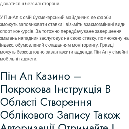
дізнатися її безсилі сторони.
У ПинАп є свій букмекерський майданчик, де фарби
зможуть заповнювати ставки і візьміть взаємозмінені види
спорт конкурсів. За тотожно передбачуване завершення
змагань нападник заслуговує на свою ставку, помножену на
індекс, обумовлений складанням моніторингу. Гравці
можуть безкоштовно завантажити адденда Пін Ап у сімейні
мобільні гаджети.
Пін Ап Казино –
Покрокова Інструкція В
Області Створення
Облікового Запису Також
Авторизації Отримайте І