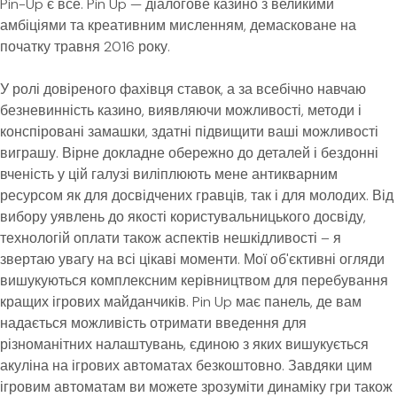
Pin-Up є все. Pin Up — діалогове казино з великими
амбіціями та креативним мисленням, демасковане на
початку травня 2016 року.
У ролі довіреного фахівця ставок, а за всебічно навчаю
безневинність казино, виявляючи можливості, методи і
конспіровані замашки, здатні підвищити ваші можливості
виграшу. Вірне докладне обережно до деталей і бездонні
вченість у цій галузі виліплюють мене антикварним
ресурсом як для досвідчених гравців, так і для молодих. Від
вибору уявлень до якості користувальницького досвіду,
технологій оплати також аспектів нешкідливості – я
звертаю увагу на всі цікаві моменти. Мої об'єктивні огляди
вишукуються комплексним керівництвом для перебування
кращих ігрових майданчиків. Pin Up має панель, де вам
надається можливість отримати введення для
різноманітних налаштувань, єдиною з яких вишукується
акуліна на ігрових автоматах безкоштовно. Завдяки цим
ігровим автоматам ви можете зрозуміти динаміку гри також