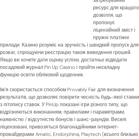
затребуваний
ресурс для кращого
дозвілля, що
пропонує
ліцензійний зміст і
пружні платіжні
прилади. Казино розуміє на зручність і швидкий пропуск для
розваг, спрощуючи реєстрацію також виведення грошей.
Якщо ви хочете дати оцінку успіхи, достатньо відвідати
посадовий журнал Pin Up Casino і пройти нескладну
функцію освіти обліковий щоденник.
Ім'я скористається способом Provably Fair для визначення
результатів, що дозволяє повірити чесність будь-якої ставки
з літопису ставок. У PinUp показані ігри різного типу, що
відрізняються виконанням, правилами і параметрами,
наявністю / відсутністю бонусів і шанс-раундів. Веселі
ліцензовані, привозяться благонадійними інтернет-
провайдерами Amatic, Endorphina, Playtech (всього близько