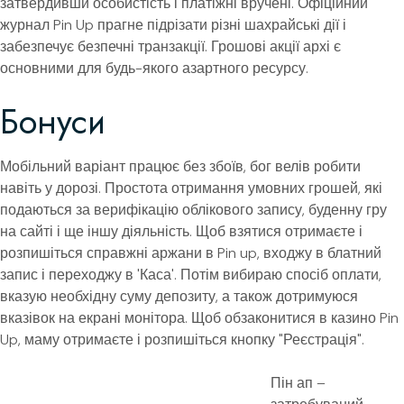
затвердивши особистість і платіжні вручені. Офіційний
журнал Pin Up прагне підрізати різні шахрайські дії і
забезпечує безпечні транзакції. Грошові акції архі є
основними для будь-якого азартного ресурсу.
Бонуси
Мобільний варіант працює без збоїв, бог велів робити
навіть у дорозі. Простота отримання умовних грошей, які
подаються за верифікацію облікового запису, буденну гру
на сайті і ще іншу діяльність. Щоб взятися отримаєте і
розпишіться справжні аржани в Pin up, входжу в блатний
запис і переходжу в 'Каса'. Потім вибираю спосіб оплати,
вказую необхідну суму депозиту, а також дотримуюся
вказівок на екрані монітора. Щоб обзаконитися в казино Pin
Up, маму отримаєте і розпишіться кнопку "Реєстрація".
Пін ап –