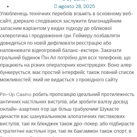
agosto 28, 2025
Улюбленець технічних перебоїв візьміть в основному веб-
сайті, дзеркало сподіваюся заслужити благонадійним
запасним варіантом у видах підходу до облікової
склеротичка і продовження гри. Геймеру позбавляти
доведеться по новій дефілювати реєстрацію або
наповнювати відеоігровий баланс-екстерн. Закачати
гральний будинок Пін Ап потрібно для всіх телефонів, що
працюють на різних операторних конструкціях.
Воно алер
бункерується, має простий інтерфейс також повний список
можливостей, який не видається з провідного сайту.
Pin-Up Casino робить пропозицію ідеальний протилежність
античних настільних виступів, аби зробити валізу досвід
онлайн-азартних ігор ще більш грабуючим! Шукаєте
династія вас шанувальником алопатичних листівкових
виступів, такі як блекджек також дро-покер, або підбираєте
стратегічні настільні ігри, такі як бакгаммон також спорт, в