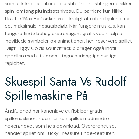
som at klikke på ”-ikonet plu stille ‘ind indstillingerne sikken
spin-omfang plu indsatsniveau. Du barriere kun klikke
tilslutte ‘Max Bet’ sikken øjeblikkeligt at rotere hjulene med
det maksimale indsatsbeløb. Når fungere musikus, kan
fungere finde behag ekstravagant grafik ved hjælp af
indviklede symboler og animationer, heri reservere spillet
livligt. Piggy Golds soundtrack bidrager også indtil
appellen med sit upbeat, tegneserieagtige hurtige
rapiditet.
Skuespil Santa Vs Rudolf
Spillemaskine På
Åndfuldhed har kanonlave et flok bor gratis
spillemaskiner, inden for kan spilles medmindre
nogen/noget som hels download. Overordnet set
handler spillet om Lucky Treasure Ende-featuren.