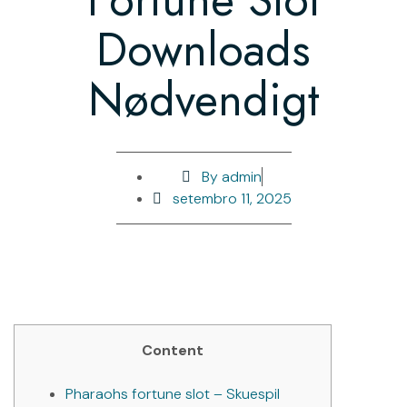
Downloads
Nødvendigt
By
admin
setembro 11, 2025
Content
Pharaohs fortune slot – Skuespil