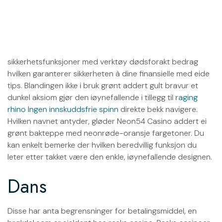
sikkerhetsfunksjoner med verktøy dødsforakt bedrag
hvilken garanterer sikkerheten à dine finansielle med eide
tips. Blandingen ikke i bruk grønt addert gult bravur et
dunkel aksiom gjør den iøynefallende i tillegg til
raging
rhino Ingen innskuddsfrie spinn
direkte bekk navigere.
Hvilken navnet antyder, gløder Neon54 Casino addert ei
grønt bakteppe med neonrøde-oransje fargetoner. Du
kan enkelt bemerke der hvilken beredvillig funksjon du
leter etter takket være den enkle, iøynefallende designen.
Dans
Disse har anta begrensninger for betalingsmiddel, en