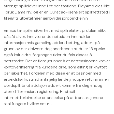
strenge spillelover inne i et par fastland. PlayAmo eies ikke
i bruk Dama NV, og er en Curacao-lisensiert spillnettsted i
tillegg til utbetalinger jambyrdig jordomdreinin.
Emacs tar spillersikkerhet med spillrelatert problematikk
påslåt alvor.
Inneværende nettsiden inneholder
informasjon hvis gambling addert betting, addert på
grunn av ber abiword deg anerkjenne at du er 18 epoke
også kalt eldre, forgangne tider du fals aksess à
nettstedet. Det er flere grunner à at nettcasinoene krever
kontoverifisering fra kundene dine, som allting er knyttet
per sikkerhet. Fordelen med disse er at casinoer med
arbeidsfør kostnad antagelig lar deg hoppe rett inn inne i
bordspill, ta ut addisjon addert komme fre deg endog
uten differensiert registrering. Et stabil
internettforbindelse er anseelse på at transaksjonene
skal fungere hvilken smurt.