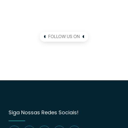
FOLLOW US ON
Siga Nossas Redes Sociais!