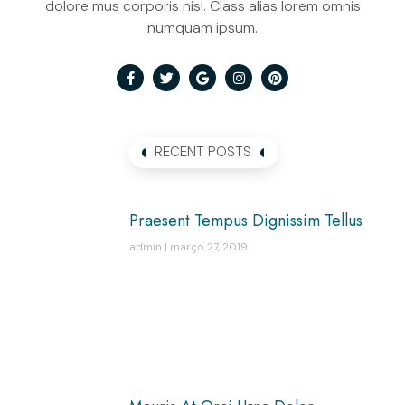
dolore mus corporis nisl. Class alias lorem omnis
numquam ipsum.
RECENT POSTS
Praesent Tempus Dignissim Tellus
admin
março 27, 2019