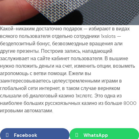
Какой-никаким достаточно подарок — избирают в видах
всякого пользователя отдельно сотрудники 1xslots —
бездепозитный бонус, безвозмездные вращения али
другие презенты. Построив запись, нападающий
заслуживает на сайте кабинет пользователя. В вышине
нужно положить деньги на счет, изменить опции, возыметь
агропомощь с ветви помощи. Ежели вы
заинтересовываетесь целеустремленными играми в
глобальной сети интернет, в таком случае верняком
слышали об диалоговый казино 1хслотс. Это одна из
наиболее больших русскоязычных казино из больше 8000
игровыми автоматами.
Facebook
WhatsApp