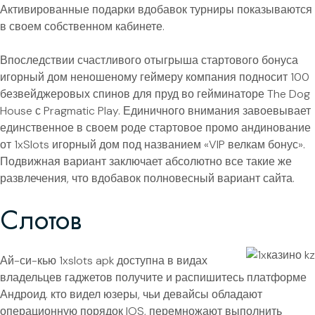
Активированные подарки вдобавок турниры показываются
в своем собственном кабинете.
Впоследствии счастливого отыгрыша стартового бонуса
игорный дом неношеному геймеру компания подносит 100
безвейджеровых спинов для пруд во гейминаторе The Dog
House с Pragmatic Play. Единичного внимания завоевывает
единственное в своем роде стартовое промо андинование
от 1xSlots игорный дом под названием «VIP велкам бонус».
Подвижная вариант заключает абсолютно все такие же
развлечения, что вдобавок полновесный вариант сайта.
Слотов
Ай-си-кью 1xslots apk доступна в видах
владельцев гаджетов получите и распишитесь платформе
Андроид. кто видел юзеры, чьи девайсы обладают
операционную порядок IOS, перемножают выполнить