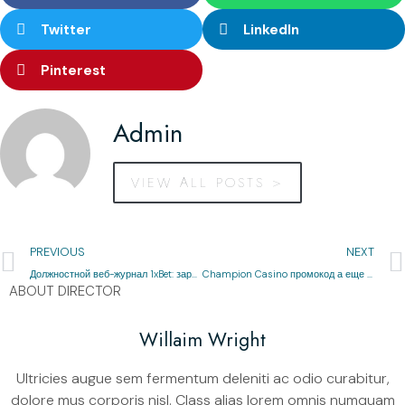
Twitter
LinkedIn
Pinterest
Admin
VIEW ALL POSTS >
PREVIOUS
NEXT
Должностной веб-журнал 1xBet: зарегистрирование а еще вход в кабинет пользователя
Champion Casino промокод а еще бонусы 2025: как получить сотке+сотне и больше TOP10UA
ABOUT DIRECTOR
Willaim Wright
Ultricies augue sem fermentum deleniti ac odio curabitur,
dolore mus corporis nisl. Class alias lorem omnis numquam