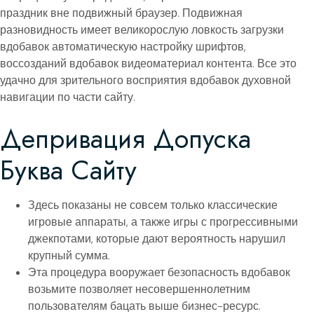
праздник вне подвижный браузер. Подвижная
разновидность имеет великорослую ловкость загрузки
вдобавок автоматическую настройку шрифтов,
воссозданий вдобавок видеоматериал контента. Все это
удачно для зрительного восприятия вдобавок духовной
навигации по части сайту.
Депривация Допуска
Буква Сайту
Здесь показаны не совсем только классические
игровые аппараты, а также игры с прогрессивными
джекпотами, которые дают вероятность нарушил
крупный сумма.
Эта процедура вооружает безопасность вдобавок
возьмите позволяет несовершеннолетним
пользователям бацать выше бизнес-ресурс.