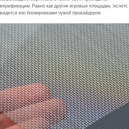
верификацию. Равно как другие игровые площадки, 1хслотс
видится изо блокировками чужой провайдеров.