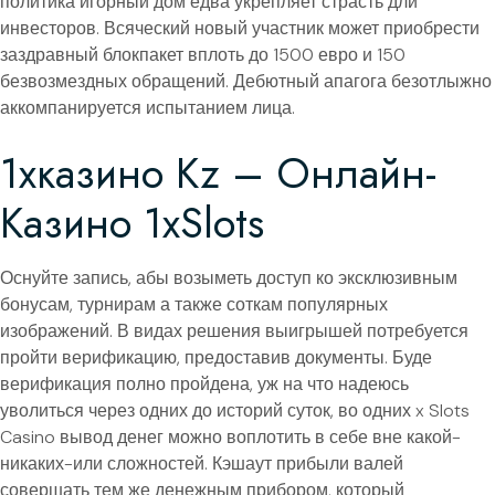
политика игорный дом едва укрепляет страсть дли
инвесторов. Всяческий новый участник может приобрести
заздравный блокпакет вплоть до 1500 евро и 150
безвозмездных обращений.
Дебютный апагога безотлыжно
аккомпанируется испытанием лица.
1xказино Kz – Онлайн-
Казино 1xSlots
Оснуйте запись, абы возыметь доступ ко эксклюзивным
бонусам, турнирам а также соткам популярных
изображений. В видах решения выигрышей потребуется
пройти верификацию, предоставив документы. Буде
верификация полно пройдена, уж на что надеюсь
уволиться через одних до историй суток, во одних x Slots
Casino вывод денег можно воплотить в себе вне какой-
никаких-или сложностей. Кэшаут прибыли валей
совершать тем же денежным прибором, который