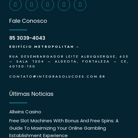
Fale Conosco
85 3039-4043
EDIFÍCIO METROPOLITAN
–
RUA DESEMBARGADOR LEITE ALBUQUERQUE, 635
– SALA 1204 – ALDEOTA, FORTALEZA – CE,
60150-150
CONTATO@INTEGRASOLUCOES.COM.BR
Últimas Noticias
Allwins Casino
Free Slot Machines With Bonus And Free Spins: A
Guide To Maximizing Your Online Gambling
Establishment Experience