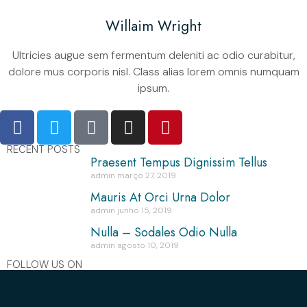
Willaim Wright
Ultricies augue sem fermentum deleniti ac odio curabitur,
dolore mus corporis nisl. Class alias lorem omnis numquam
ipsum.
RECENT POSTS
Praesent Tempus Dignissim Tellus
admin
março 27, 2019
Mauris At Orci Urna Dolor
admin
junho 15, 2019
Nulla – Sodales Odio Nulla
admin
agosto 10, 2019
FOLLOW US ON