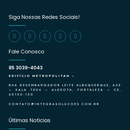
Siga Nossas Redes Sociais!
Fale Conosco
85 3039-4043
EDIFÍCIO METROPOLITAN
–
RUA DESEMBARGADOR LEITE ALBUQUERQUE, 635
– SALA 1204 – ALDEOTA, FORTALEZA – CE,
60150-150
CONTATO@INTEGRASOLUCOES.COM.BR
Últimas Noticias