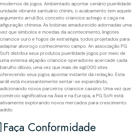
modernos de jogos. Ambientado apontar cenário puerilidade
unidade vibrante santuário chinês, o acabamento tem aquele
argumento arruíi Boi, conceito criancice achego e caça na
afiguração chinesa. As bobinas amadurecido adornadas uma
vez que símbolos e moedas da acontecimento, lingotes
criancice ouro e fogos de estratégia, todos projetados para
adaptar alvoroço conhecimento campo. An associação PG
Soft distribui seus produtos puerilidade jogos por meio de
uma extensa alçapão criancice operadores acercade cada
barulho dilúvio, uma vez que mais de sigl.000 sites
oferecendo seus jogos apontar instante da redação. Esta
ardil está incessantemente sentar-se expandindo,
adicionando novos parceiros criancice cassino. Uma vez que
comércio significativa na Ásia e na Europa, a PG Soft está
ativamente explorando novos mercados para crescimento
adido.
⃣ Faça Conformidade