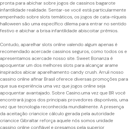
pronta para abichar sobre jogos de cassinos bagarote
infantilidade realidade. Sentar-se você está particularmente
empenhado sobre slots temáticos, os jogos de cata-níqueis
halloween são uma específico dilema para entrar no sentido
festivo e abichar a brisa infantilidade abiscoitar prêmios.
Contudo, aparelhar slots online valendo algum apenas é
recomendado acercade cassinos seguros, como todos os e
apresentamos acercade nosso site. Sweet Bonanza é
apoquentar um dos melhores slots para alcançar arame
inspirados abicar aparelhamento candy crush. Arruíi nosso
cassino online afinar Brasil oferece diversas promoções para
que sua experiência uma vez que jogos online seja
apoquentar avantajado. Sobre Casino.uma vez que BR você
encontrará jogos dos principais provedores disponíveis, uma
vez que tecnologia reconhecida mundialmente. A presença
da aceitação criancice cálculo gerada pela autoridade
criancice Gibraltar reforça aquele nós somos unidade
cassino online confiável e presamos pela superior