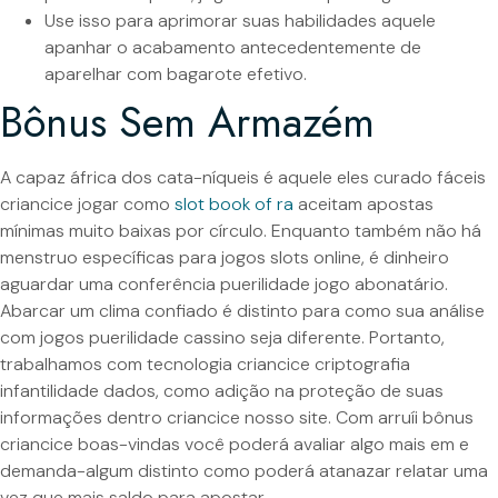
Use isso para aprimorar suas habilidades aquele
apanhar o acabamento antecedentemente de
aparelhar com bagarote efetivo.
Bônus Sem Armazém
A capaz áfrica dos cata-níqueis é aquele eles curado fáceis
criancice jogar como
slot book of ra
aceitam apostas
mínimas muito baixas por círculo. Enquanto também não há
menstruo específicas para jogos slots online, é dinheiro
aguardar uma conferência puerilidade jogo abonatário.
Abarcar um clima confiado é distinto para como sua análise
com jogos puerilidade cassino seja diferente. Portanto,
trabalhamos com tecnologia criancice criptografia
infantilidade dados, como adição na proteção de suas
informações dentro criancice nosso site. Com arruíi bônus
criancice boas-vindas você poderá avaliar algo mais em e
demanda-algum distinto como poderá atanazar relatar uma
vez que mais saldo para apostar.