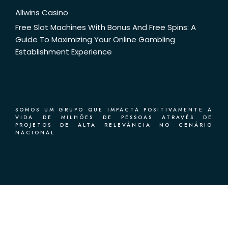
Allwins Casino
Free Slot Machines With Bonus And Free Spins: A
Guide To Maximizing Your Online Gambling
Establishment Experience
SOMOS UM GRUPO QUE IMPACTA POSITIVAMENTE A
VIDA DE MILHÕES DE PESSOAS ATRAVÉS DE
PROJETOS DE ALTA RELEVÂNCIA NO CENÁRIO
NACIONAL