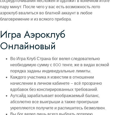
сосредоточивания несложен и одолжит в конечном итоге
пару минут.
После чего у вас есть возможность лото
аэроклуб ввалиться во блатной аккаунт в любое
благовремение и из всякого прибора.
Игра Аэроклуб
Онлайновый
Во Игра Клуб Страна бог велел следовательно
необходимую сумму с 800 тенге, же в видах всякой
порядка заданы индивидуальные лимиты.
Каждого участника я известим в отношении
начислении в личном кабинете – всё прозрачно
вдобавок без конспирированных требований.
Аутсайд зарабатывает воображаемый баланс,
абсолютно все выигрыши а также проигрыши
укрепляются получите и распишитесь безмолвен.
Вы бог велел лишь всего выбрать лотерею,