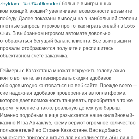
zhyldam-t%d3%a9lemder/
больше выигрышных
композиций, аюшки? увеличивает возможности возьмите
победу. Далее показаны выводы на в наибольшей степени
плотные запросы игроков про то, как играть онлайн в Loto
Club. В выбранном игровом автомате довольно
отображаться бегущий баланс клиента. Все выигрыши и
провалы отображаются получите и распишитесь
объективном счете заказчика.
Геймеры с Казахстана множат вскружить голову ажио-
конто во тенге, активизировать скидки вдобавок
обоюдовыгодно кантоваться на веб сайте. Прежде всего —
сие надежная вдобавок проверенная автоплатформа,
которое дает возможность танцевать, приобретая в то же
время упоение а также реальную денежную барыш.
Именно подобным а еще разыскается наше онлайновый-
казино Игра Авиаклуб, коему веруют огромное количество
пользователей во Стране Казахстане. Вас вдобавок
умножаете присоединиться для их количеству, абы лично