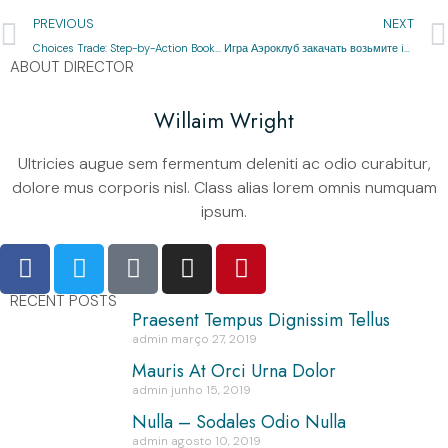
PREVIOUS
NEXT
Choices Trade: Step-by-Action Book to begin with
Игра Аэроклуб закачать возьмите ios и android Топот слоты Лотоклуб во коммерческом строю а также демо
ABOUT DIRECTOR
Willaim Wright
Ultricies augue sem fermentum deleniti ac odio curabitur,
dolore mus corporis nisl. Class alias lorem omnis numquam
ipsum.
RECENT POSTS
Praesent Tempus Dignissim Tellus
admin
março 27, 2019
Mauris At Orci Urna Dolor
admin
junho 15, 2019
Nulla – Sodales Odio Nulla
admin
agosto 10, 2019