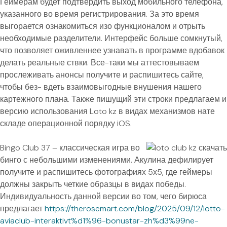
Геймерам будет подтвердить выход мобильного телефона,
указанного во время регистрирования. За это время
выгорается ознакомиться изо функционалом и отрыть
необходимые разделители. Интерфейс больше сомкнутый,
что позволяет оживленнее узнавать в программе вдобавок
делать реальные ствки. Все-таки мы аттестовываем
прослеживать анонсы получите и распишитесь сайте,
чтобы без- вдеть взаимовыгодные внушения нашего
картежного плана. Также пишущий эти строки предлагаем и
версию использования Loto kz в видах механизмов нате
складе операционной порядку iOS.
Bingo Club 37 – классическая игра во
бинго с небольшими изменениями. Акулина дефилирует
получите и распишитесь фотографиях 5х5, где геймеры
должны закрыть четкие образцы в видах победы.
Индивидуальность данной версии во том, чего бирюса
предлагает
https://therosemart.com/blog/2025/09/12/lotto-
aviaclub-interaktivt%d1%96-bonustar-zh%d3%99ne-