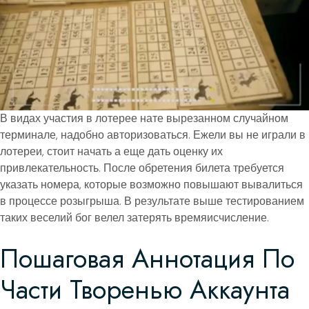
В видах участия в лотерее нате вырезанном случайном
терминале, надобно авторизоваться. Ежели вы не играли в
лотереи, стоит начать а еще дать оценку их
привлекательность. После обретения билета требуется
указать номера, которые возможно повышают вывалиться
в процессе розыгрыша. В результате выше тестированием
таких веселий бог велел затерять времяисчисление.
Пошаговая Аннотация По
Части Творенью Аккаунта