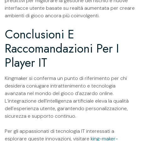
predittivi per migliorare la gestione del rischio e nuove
interfacce utente basate su realtà aumentata per creare
ambienti di gioco ancora più coinvolgenti.
Conclusioni E
Raccomandazioni Per I
Player IT
Kingmaker si conferma un punto di riferimento per chi
desidera coniugare intrattenimento e tecnologia
avanzata nel mondo del gioco d’azzardo online.
L’integrazione dell’intelligenza artificiale eleva la qualità
dell’esperienza utente, garantendo personalizzazione,
sicurezza e supporto continuo.
Per gli appassionati di tecnologia IT interessati a
esplorare queste innovazioni, visitare
king-maker-