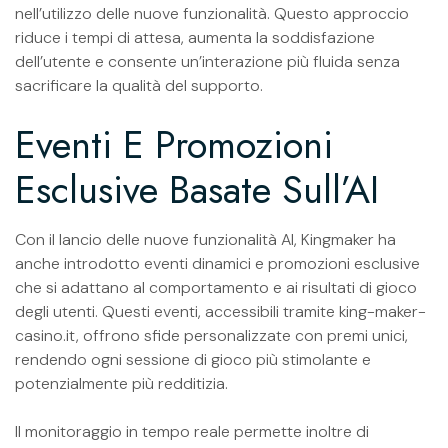
nell’utilizzo delle nuove funzionalità. Questo approccio
riduce i tempi di attesa, aumenta la soddisfazione
dell’utente e consente un’interazione più fluida senza
sacrificare la qualità del supporto.
Eventi E Promozioni
Esclusive Basate Sull’AI
Con il lancio delle nuove funzionalità AI, Kingmaker ha
anche introdotto eventi dinamici e promozioni esclusive
che si adattano al comportamento e ai risultati di gioco
degli utenti. Questi eventi, accessibili tramite king-maker-
casino.it, offrono sfide personalizzate con premi unici,
rendendo ogni sessione di gioco più stimolante e
potenzialmente più redditizia.
Il monitoraggio in tempo reale permette inoltre di