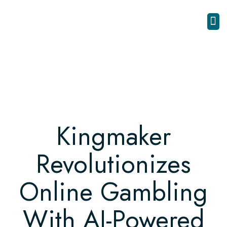
Kingmaker
Revolutionizes
Online Gambling
With AI-Powered