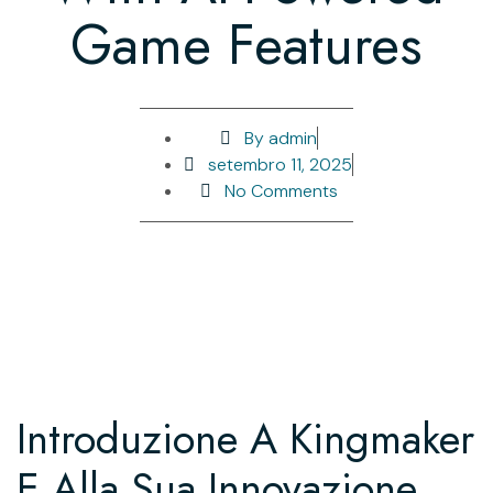
Game Features
By
admin
setembro 11, 2025
No Comments
Introduzione A Kingmaker
E Alla Sua Innovazione