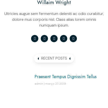
Willaim Wright
Ultricies augue sem fermentum deleniti ac odio curabitur,
dolore mus corporis nisl. Class alias lorem omnis
numquam ipsum.
RECENT POSTS
Praesent Tempus Dignissim Tellus
admin
março 27, 2019