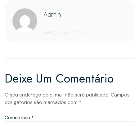
Admin
VIEW ALL POSTS >
Deixe Um Comentário
O seu endereço de e-mail não será publicado.
Campos
obrigatórios são marcados com
*
Comentário
*