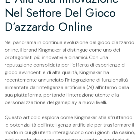
Nel Settore Del Gioco
D’azzardo Online
Nel panorama in continua evoluzione del gioco d’azzardo
online, il brand Kingmaker si distingue come uno dei
protagonisti più innovativi e dinamici. Con una
reputazione consolidata per l’offerta di esperienze di
gioco avvincenti e di alta qualità, Kingmaker ha
recentemente annunciato l’integrazione di funzionalità
alimentate dall’intelligenza artificiale (AI) all’interno della
sua piattaforma, portando l’interazione utente e la
personalizzazione del gameplay a nuovi livelli.
Questo articolo esplora come Kingmaker stia sfruttando
le potenzialità dell’intelligenza artificiale per trasformare il
modo in cui gli utenti interagiscono con i giochi da casinò,
migliorando sicurezza, esperienza utente, e strategie di