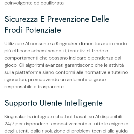
coinvolgente ed equilibrata.
Sicurezza E Prevenzione Delle
Frodi Potenziate
Utilizzare AI consente a Kingmaker di monitorare in modo
più efficace schemi sospetti, tentativi di frode o
comportamenti che possano indicare dipendenza dal
gioco. Gli algoritmi avanzati garantiscono che le attività
sulla piattaforma siano conformi alle normative e tutelino
i giocatori, promuovendo un ambiente di gioco
responsabile e trasparente.
Supporto Utente Intelligente
Kingmaker ha integrato chatbot basati su AI disponibili
24/7 per rispondere tempestivamente a tutte le esigenze
degli utenti, dalla risoluzione di problemi tecnici alla guida