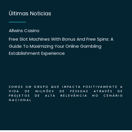
Últimas Noticias
Allwins Casino
Free Slot Machines With Bonus And Free Spins: A
Guide To Maximizing Your Online Gambling
Establishment Experience
SOMOS UM GRUPO QUE IMPACTA POSITIVAMENTE A
VIDA DE MILHÕES DE PESSOAS ATRAVÉS DE
PROJETOS DE ALTA RELEVÂNCIA NO CENÁRIO
NACIONAL