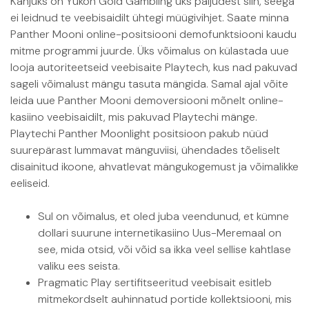
Kahjuks on Yukon Gold Gambling üks paljudest siin, seega
ei leidnud te veebisaidilt ühtegi müügivihjet. Saate minna
Panther Mooni online-positsiooni demofunktsiooni kaudu
mitme programmi juurde. Üks võimalus on külastada uue
looja autoriteetseid veebisaite Playtech, kus nad pakuvad
sageli võimalust mängu tasuta mängida. Samal ajal võite
leida uue Panther Mooni demoversiooni mõnelt online-
kasiino veebisaidilt, mis pakuvad Playtechi mänge.
Playtechi Panther Moonlight positsioon pakub nüüd
suurepärast lummavat mänguviisi, ühendades tõeliselt
disainitud ikoone, ahvatlevat mängukogemust ja võimalikke
eeliseid.
Sul on võimalus, et oled juba veendunud, et kümne
dollari suurune internetikasiino Uus-Meremaal on
see, mida otsid, või võid sa ikka veel sellise kahtlase
valiku ees seista.
Pragmatic Play sertifitseeritud veebisait esitleb
mitmekordselt auhinnatud portide kollektsiooni, mis