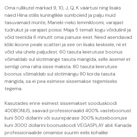
Oma rullikutel märkad 9, 10, J, Q, K väärtusi ning lisaks
näed Hiina stiilis kuninglikke sümboleid ja palju muid
tasuvamaid münte, Maneki-neko lemmikloomi, varajast
tüdrukut ja varajast poissi. Maja 5 temalt kogu võiduliinil ja
võid teenida 6 minutit oma panuse eest. Need asendavad
kõiki ikoone peale scatteri ja see on lisaks kesksele, nii et
võid viia ühele paljudest. 60 tasuta keerutuse boonus
võimaldab sul slotimänge tasuta mängida, selle asemel et
sentigi oma raha sisse maksta. 80 tasuta keerutuse
boonus võimaldab sul slotimängu 80 korda tasuta
mängida, sa ei pea esimese sissemakse tegemiseks
tegema.
Kasutades enne esimest sissemakset sooduskoodi
400BONUS, saavad professionaalid 400% vasteboonust
kuni 500 dollarini või suurepärase 300% kutseboonuse
kuni 3000 dollarini boonuskoodi VEGASPLAY abil. Kanada
professionaalide omamise suurim eelis kohalike