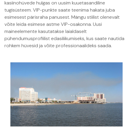
kasiinohüvede hulgas on uusim kuuetasandiline
tugisüsteem. VIP-punkte saate teenima hakata juba
esimesest pärisraha panusest. Mängu stiilist olenevalt
võite leida esimese astme VIP-osakonna. Uusi
maineelemente kasutatakse laialdaselt
pühendumusprofiilist edasiliikumiseks, kus saate nautida
rohkem hüvesid ja võite professionaalideks saada.