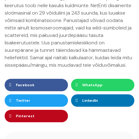
keerutus toob neile kasuks kuldmünte. NetEnti disainerite
slotimasinal on 29 võiduliini ja 243 suunda, kus luuakse
võimsaid kombinatsioone. Panustajad võivad oodata
mitte ainult kosmoseroomajaid, vaid ka wild-sümboleid ja
scattereid, mis pakuvad juurdepääsu tasuta
lisakeerutustele. Uus panustamiskeskkond on
suurepärane ja tunnet täiendavad ka hämmastavad
heliefektid. Samal ajal näitab kalkulaator, kuidas leida mitu
sissepääsu/mängu, mis muudavad teie võiduvõimalusi.
Facebook
WhatsApp
Twitter
LinkedIn
Pinterest