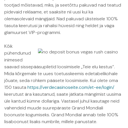
tootjad mõistavad, miks, ja seetõttu pakuvad nad teatud
pidevaid reklaame, et saaksite nii uusi kui ka
olemasolevaid mängijaid. Nad pakuvad üksteisele 100%
tasuta keerutusi ja rahalisi hüvesid ning heldet ja väga
glamuurset VIP-programmi.
Kõik
pühendunud
inimesed
saavad sissepääsupiletid loosimisele „Teie elu kestus“.
Mida kõrgemale te uues toetusskeemis edetabelikohale
jõuate, seda rohkem pääsete loosimisele. Kui olete oma
150 tasuta
https://verdecasinoseite.com/et-ee/login/
keerutust ära kasutanud, saate jätkata mängimist uusima
üle kantud kümne dollariga. Vastasel juhul kasutage neid
vahendeid muude suurepäraste Grand Mondiali
boonuste kogumiseks. Grand Mondial annab teile 100%
lisaboonust lisaks numbrile, millele panustate.