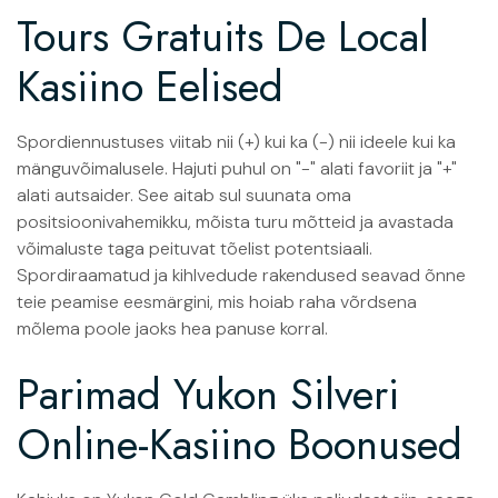
Tours Gratuits De Local
Kasiino Eelised
Spordiennustuses viitab nii (+) kui ka (-) nii ideele kui ka
mänguvõimalusele. Hajuti puhul on "-" alati favoriit ja "+"
alati autsaider. See aitab sul suunata oma
positsioonivahemikku, mõista turu mõtteid ja avastada
võimaluste taga peituvat tõelist potentsiaali.
Spordiraamatud ja kihlvedude rakendused seavad õnne
teie peamise eesmärgini, mis hoiab raha võrdsena
mõlema poole jaoks hea panuse korral.
Parimad Yukon Silveri
Online-Kasiino Boonused