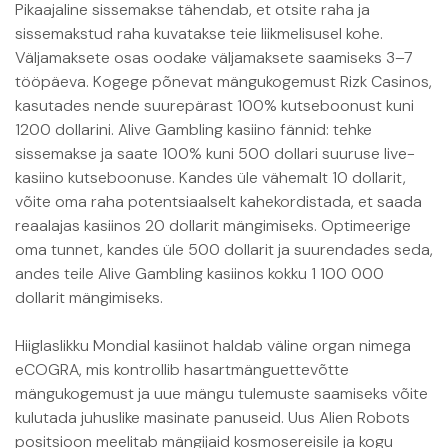
Pikaajaline sissemakse tähendab, et otsite raha ja
sissemakstud raha kuvatakse teie liikmelisusel kohe.
Väljamaksete osas oodake väljamaksete saamiseks 3–7
tööpäeva. Kogege põnevat mängukogemust Rizk Casinos,
kasutades nende suurepärast 100% kutseboonust kuni
1200 dollarini. Alive Gambling kasiino fännid: tehke
sissemakse ja saate 100% kuni 500 dollari suuruse live-
kasiino kutseboonuse. Kandes üle vähemalt 10 dollarit,
võite oma raha potentsiaalselt kahekordistada, et saada
reaalajas kasiinos 20 dollarit mängimiseks. Optimeerige
oma tunnet, kandes üle 500 dollarit ja suurendades seda,
andes teile Alive Gambling kasiinos kokku 1 100 000
dollarit mängimiseks.
Hiiglaslikku Mondial kasiinot haldab väline organ nimega
eCOGRA, mis kontrollib hasartmänguettevõtte
mängukogemust ja uue mängu tulemuste saamiseks võite
kulutada juhuslike masinate panuseid. Uus Alien Robots
positsioon meelitab mängijaid kosmosereisile ja kogu