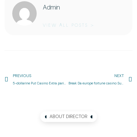
Admin
VIEW ALL POSTS >
PREVIOUS
NEXT
5-dollarine Put Casino Extra parim ice casino sissemakseta promokood madalaim dollar pakub ka omamist 2025. aastal
Break Da europe fortune casino Suomi bonus Financial Jälleen kerran Megaways-kokeilu Nauti ilmaisista porteista Great comissa
ABOUT DIRECTOR