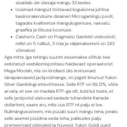
sisaldab üle viiesaja mängu 33 keeles.
Uusimad mängud töötavad kogukonna juhtiva
kasiinorakenduste disaineri Microgamingu poolt,
tagades kvaliteetse mängukogemuse, vaevatu
graafika ja lõbusa boonuse.
Caishen's Cash on Pragmatic Gamble'i videoslott,
millel on 5 rullikut, 3 rida ja väljamakseteni on 243
võimalust.
Aga mitte, iga tehingu suurim sissemakse sõltub teie
eelistatud veebikomisjonitasu haldavast operaatorist.
Mega Moolah, mis on kindlasti üks levinumaid
tänapäevaseid jackpotimänge, on julgelt ilmunud Yukon
Silver Gamblingi ettevõttesse. Selle RTP on 88,12%, võite
arvata, et see on madala RTP-ga silt, kuid kui teate, et
selle jackpotid ulatuvad sadade tuhandete Kanada
dollariteni, saate aru, miks uus RTP nii palju ei loe.
Nullmängusüsteem, mis püüab suurt mängu teha, peaks
selle asemel püüdma seda teha, pakkudes palju
premeerivaid stiimuleid ja hüvesid. Yukon Goldi uued