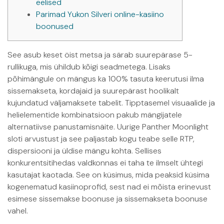
eelised
Parimad Yukon Silveri online-kasiino
boonused
See asub keset öist metsa ja särab suurepärase 5-
rullikuga, mis ühildub kõigi seadmetega. Lisaks
põhimängule on mängus ka 100% tasuta keerutusi ilma
sissemakseta, kordajaid ja suurepärast hoolikalt
kujundatud väljamaksete tabelit. Tipptasemel visuaalide ja
helielementide kombinatsioon pakub mängijatele
alternatiivse panustamisnäite. Uurige Panther Moonlight
sloti arvustust ja see paljastab kogu teabe selle RTP,
dispersiooni ja üldise mängu kohta.
Sellises
konkurentsitihedas valdkonnas ei taha te ilmselt ühtegi
kasutajat kaotada. See on küsimus, mida peaksid küsima
kogenematud kasiinoprofid, sest nad ei mõista erinevust
esimese sissemakse boonuse ja sissemakseta boonuse
vahel.