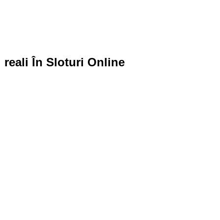
reali În Sloturi Online