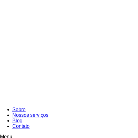
Sobre
Nossos serviços
Blog
Contato
Menu