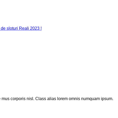
de sloturi Reali 2023 !
re mus corporis nisl. Class alias lorem omnis numquam ipsum.