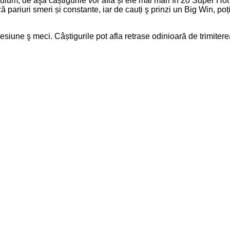
um, de aşa câștigurile vor afla și ele mai mari în 20 Super Hot 
pariuri smeri și constante, iar de cauți ş prinzi un Big Win, poți
siune ş meci. Câștigurile pot afla retrase odinioară de trimiterea