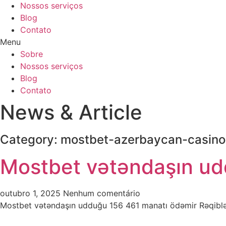
Nossos serviços
Blog
Contato
Menu
Sobre
Nossos serviços
Blog
Contato
News & Article
Category: mostbet-azerbaycan-casino
Mostbet vətəndaşın ud
outubro 1, 2025
Nenhum comentário
Mostbet vətəndaşın udduğu 156 461 manatı ödəmir Rəqiblərin