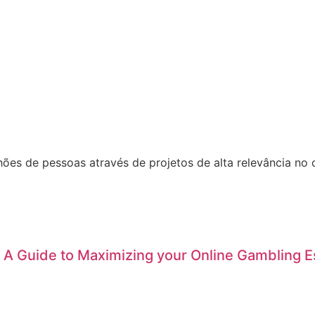
es de pessoas através de projetos de alta relevância no 
: A Guide to Maximizing your Online Gambling 