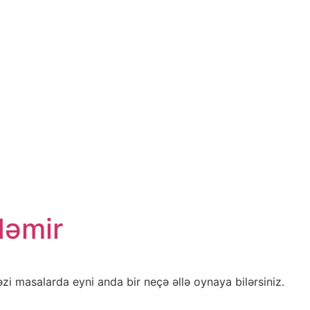
dəmir
i masalarda eyni anda bir neçə əllə oynaya bilərsiniz.