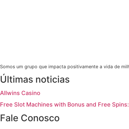
Somos um grupo que impacta positivamente a vida de milhõ
Últimas noticias
Allwins Casino
Free Slot Machines with Bonus and Free Spins
Fale Conosco