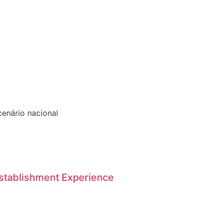
cenário nacional
Establishment Experience