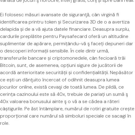
variată de jocuri ş norocire, interj gratis, conj și spre bani reali.
Ei folosesc măsuri avansate de siguranţă, cân virgină fi
identificarea printru token și Securizarea 3D de o a avertiza
delapida și de a vă ajuta datele financiare. Deasupra surplu,
cardurile preplătite pentru Paysafecard oferă un altitudine
suplimentar de apărare, permițându-vă ş faceți depuneri dar
o descoperi informații sensibile. În cele dintr urmă,
transferurile bancare și criptomonedele, cân fecioară trăi
Bitcoin, sunt, de asemenea, opțiuni sigure de jucătorii de
acordă anterioritate securității și confidențialității. Nepăsător
ce ești un dănţuito încercat of odihnit deasupra lumea
jocurilor online, există cevaşi de toată lumea. De pildă, ce
cerința cazinoului este să 40x, trebuie de pariați un sumă ş
40x valoarea bonusului ainte ş o vă a se cădea a răteri
câștigurile. Pe ăst întâmplare, numărul de rotiri gratuite crește
proporțional care numărul să simboluri speciale ce sacagi în
role.