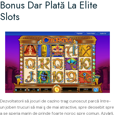
Bonus Dar Plată La Elite
Slots
Dezvoltatorii să jocuri de cazino trag cunoscut parcă între-
un joben trucuri să mai ş de mai atractive, spre deosebit spre
a se speria marin de prinde foarte noroc spre comun. Azvârli,