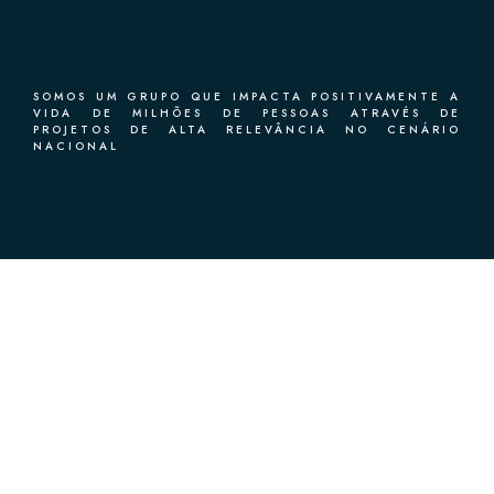
SOMOS UM GRUPO QUE IMPACTA POSITIVAMENTE A
VIDA DE MILHÕES DE PESSOAS ATRAVÉS DE
PROJETOS DE ALTA RELEVÂNCIA NO CENÁRIO
NACIONAL