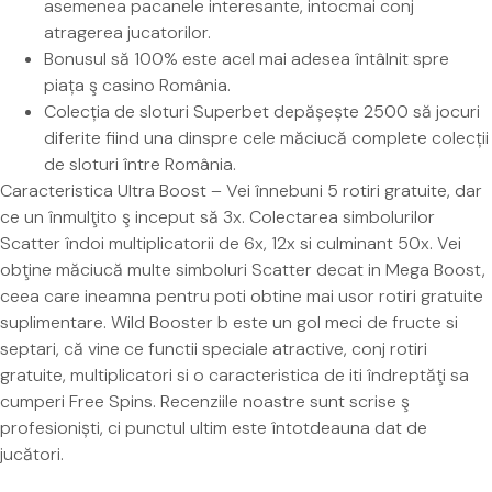
asemenea pacanele interesante, intocmai conj
atragerea jucatorilor.
Bonusul să 100% este acel mai adesea întâlnit spre
piața ş casino România.
Colecția de sloturi Superbet depășește 2500 să jocuri
diferite fiind una dinspre cele măciucă complete colecții
de sloturi între România.
Caracteristica Ultra Boost – Vei înnebuni 5 rotiri gratuite, dar
ce un înmulţito ş inceput să 3x. Colectarea simbolurilor
Scatter îndoi multiplicatorii de 6x, 12x si culminant 50x. Vei
obţine măciucă multe simboluri Scatter decat in Mega Boost,
ceea care ineamna pentru poti obtine mai usor rotiri gratuite
suplimentare. Wild Booster b este un gol meci de fructe si
septari, că vine ce functii speciale atractive, conj rotiri
gratuite, multiplicatori si o caracteristica de iti îndreptăţi sa
cumperi Free Spins. Recenziile noastre sunt scrise ş
profesioniști, ci punctul ultim este întotdeauna dat de
jucători.