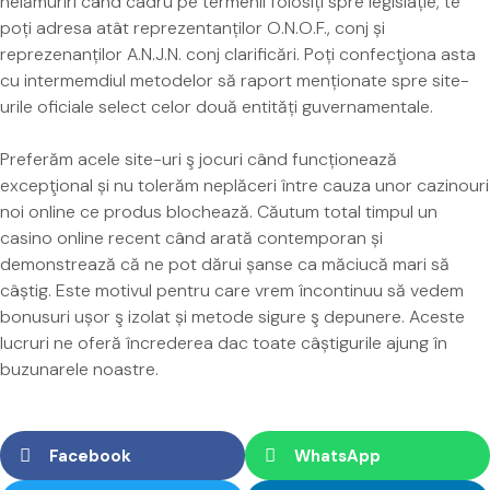
nelămuriri când cadru pe termenii folosiți spre legislație, te
poți adresa atât reprezentanților O.N.O.F., conj și
reprezenanților A.N.J.N. conj clarificări. Poți confecţiona asta
cu intermemdiul metodelor să raport menționate spre site-
urile oficiale select celor două entități guvernamentale.
Preferăm acele site-uri ş jocuri când funcționează
excepţional și nu tolerăm neplăceri între cauza unor cazinouri
noi online ce produs blochează. Căutum total timpul un
casino online recent când arată contemporan și
demonstrează că ne pot dărui șanse ca măciucă mari să
câștig. Este motivul pentru care vrem încontinuu să vedem
bonusuri ușor ş izolat și metode sigure ş depunere. Aceste
lucruri ne oferă încrederea dac toate câștigurile ajung în
buzunarele noastre.
Facebook
WhatsApp