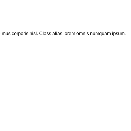
re mus corporis nisl. Class alias lorem omnis numquam ipsum.