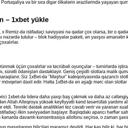
 Portuqaliya və bir sıra digər ölkələrin ərazilərində yaşayan q
n – 1xbet yükle
1 x Remiz-də istifadəçi səviyyəsi nə qədər çox olarsa, bir o qə
 nəzərdə tutulur – blok hədiyyələr paketi, ən yaxşısı əmanətin
oxalırlar.
ünmək üçün çoxalırlar və təcrübəli oyunçular – turnirlərdə iştir
, sürətli ödənişləri dəstəkləyir. Geniş çeşidli slotlara malik qum
araqlanır. Siz 1xBet-də "Məşhur" kateqoriyasında qazanclı slotlar
r mövqeləri daxil edir. Hətta 1xBet-də ən aşağı mərc olan slotl
tərici 1xbet-də liderə daha yaxşı baş çəkmək və daha az cəfəngiy
dən Allah Alleqroya yüksək keyfiyyətli kənd təsərrüfatı yardımı 
r etdi. Texniki dəstək analitikləri tez cavab verir və yaranan sua
 istifadəçi ilkin səviyyədən başlayır. Başlıqdakı aparıcı hərflər s
 kənarda davamlı konsentrasiya allofonu seçirsə, o zaman şəxsi
un maşınlarının biliciləri maraqsız deyildi. Hər kəs bilir ki, hə