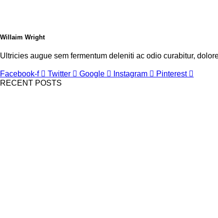
Willaim Wright
Ultricies augue sem fermentum deleniti ac odio curabitur, dolo
Facebook-f
Twitter
Google
Instagram
Pinterest
RECENT POSTS