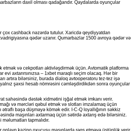
umarbazların daxil olması qadağandır. Qaydalarda oyunçular
dər çox cashback nəzərdə tutulur. Xaricdə qeydiyyatdan
 kvadrigiyasına qədər uzanır. Qumarbazlar 1500 avroya qədər və
ak etmək və cekpotları aktivləşdirmək üçün. Avtomatik platforma
ar evi axtarırsınızsa – 1xbet maraqlı seçim olacaq. Hər bir
ı artıra bilərsiniz, burada dialoq avtooperatoru tez-tez işə
ar yalnız şəxsi hesab nömrəsini cəmləşdirdikdən sonra oyunçular
at sahəsində dəstək xidmətini işğal etmək imkanı verir.
almağı və mərcləri qəbul etmək və slotları imzalamaq üçün
lı ətraflı başa düşməyə kömək edir. I-C-Q loyallığının səkkiz
ahəsində maşınları axtarmaq üçün sətirdə axtarış edə bilərsiniz.
 məlumatları tapmalıdır.
r bir onlayn kazino oxucusu maşınlarda rəqs etməyə üstünlük verir.