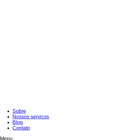
Sobre
Nossos serviços
Blog
Contato
Menu