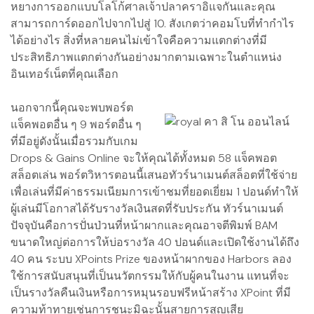
หยางการออกแบบโลโก้ศาลเจ้าปลาคราอิแจกันและคุณ
สามารถการ์ดออกไปจากไปสู่ ​​10. สังเกตว่าคอมโบที่ทำกำไร
ได้อย่างไร สิ่งที่หลายคนไม่เข้าใจคือความแตกต่างที่มี
ประสิทธิภาพแตกต่างกันอย่างมากตามเฉพาะในตำแหน่ง
อินเทอร์เน็ตที่คุณเลือก
นอกจากนี้คุณจะพบพอร์ต
แจ็คพอตอื่น ๆ 9 พอร์ตอื่น ๆ
ที่มีอยู่ดังนั้นเมื่อรวมกับเกม
Drops & Gains Online จะให้คุณได้ทั้งหมด 58 แจ็คพอต
สล็อตเล่น พอร์ตวิหารตอนนี้เสนอทัวร์นาเมนต์สล็อตที่ใช้จ่าย
เพื่อเล่นที่มีค่าธรรมเนียมการเข้าชมที่ยอดเยี่ยม 1 ปอนด์ทำให้
ผู้เล่นมีโอกาสได้รับรางวัลเงินสดที่รับประกัน ทัวร์นาเมนต์
ปัจจุบันคือการปั่นป่วนที่หน้าผากและคุณอาจตีพิมพ์ BAM
ขนาดใหญ่ต่อการให้บ่อรางวัล 40 ปอนด์และเปิดใช้งานได้ถึง
40 คน ระบบ XPoints Prize ของหน้าผากของ Harbors ลอง
ใช้การสนับสนุนที่เป็นนวัตกรรมให้กับผู้คนในงาน แทนที่จะ
เป็นรางวัลคืนเงินหรือการหมุนรอบฟรีหน้าสร้าง XPoint ที่มี
ความท้าทายเช่นการชนะมิฉะนั้นสายการสูญเสีย