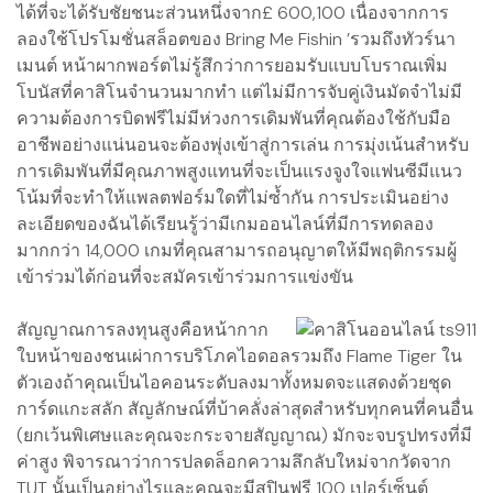
ได้ที่จะได้รับชัยชนะส่วนหนึ่งจาก£ 600,100 เนื่องจากการ
ลองใช้โปรโมชั่นสล็อตของ Bring Me Fishin ’รวมถึงทัวร์นา
เมนต์ หน้าผากพอร์ตไม่รู้สึกว่าการยอมรับแบบโบราณเพิ่ม
โบนัสที่คาสิโนจำนวนมากทำ แต่ไม่มีการจับคู่เงินมัดจำไม่มี
ความต้องการบิดฟรีไม่มีห่วงการเดิมพันที่คุณต้องใช้กับมือ
อาชีพอย่างแน่นอนจะต้องพุ่งเข้าสู่การเล่น การมุ่งเน้นสำหรับ
การเดิมพันที่มีคุณภาพสูงแทนที่จะเป็นแรงจูงใจแฟนซีมีแนว
โน้มที่จะทำให้แพลตฟอร์มใดที่ไม่ซ้ำกัน การประเมินอย่าง
ละเอียดของฉันได้เรียนรู้ว่ามีเกมออนไลน์ที่มีการทดลอง
มากกว่า 14,000 เกมที่คุณสามารถอนุญาตให้มีพฤติกรรมผู้
เข้าร่วมได้ก่อนที่จะสมัครเข้าร่วมการแข่งขัน
สัญญาณการลงทุนสูงคือหน้ากาก
ใบหน้าของชนเผ่าการบริโภคไอดอลรวมถึง Flame Tiger ใน
ตัวเองถ้าคุณเป็นไอคอนระดับลงมาทั้งหมดจะแสดงด้วยชุด
การ์ดแกะสลัก สัญลักษณ์ที่บ้าคลั่งล่าสุดสำหรับทุกคนที่คนอื่น
(ยกเว้นพิเศษและคุณจะกระจายสัญญาณ) มักจะจบรูปทรงที่มี
ค่าสูง พิจารณาว่าการปลดล็อกความลึกลับใหม่จากวัดจาก
TUT นั้นเป็นอย่างไรและคุณจะมีสปินฟรี 100 เปอร์เซ็นต์