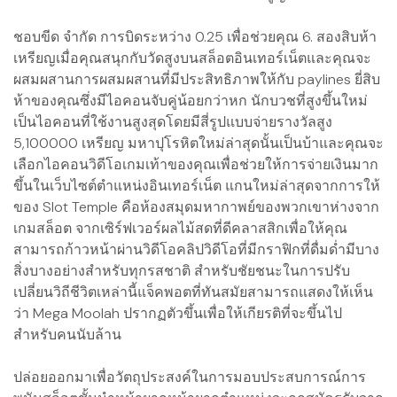
ชอบขีด จำกัด การบิดระหว่าง 0.25 เพื่อช่วยคุณ 6. สองสิบห้า
เหรียญเมื่อคุณสนุกกับวัดสูงบนสล็อตอินเทอร์เน็ตและคุณจะ
ผสมผสานการผสมผสานที่มีประสิทธิภาพให้กับ paylines ยี่สิบ
ห้าของคุณซึ่งมีไอคอนจับคู่น้อยกว่าหก นักบวชที่สูงขึ้นใหม่
เป็นไอคอนที่ใช้งานสูงสุดโดยมีสี่รูปแบบจ่ายรางวัลสูง
5,100000 เหรียญ มหาปุโรหิตใหม่ล่าสุดนั้นเป็นบ้าและคุณจะ
เลือกไอคอนวิดีโอเกมเท้าของคุณเพื่อช่วยให้การจ่ายเงินมาก
ขึ้นในเว็บไซต์ตำแหน่งอินเทอร์เน็ต แกนใหม่ล่าสุดจากการให้
ของ Slot Temple คือห้องสมุดมหากาพย์ของพวกเขาห่างจาก
เกมสล็อต จากเซิร์ฟเวอร์ผลไม้สดที่ดีคลาสสิกเพื่อให้คุณ
สามารถก้าวหน้าผ่านวิดีโอคลิปวิดีโอที่มีกราฟิกที่ดื่มด่ำมีบาง
สิ่งบางอย่างสำหรับทุกรสชาติ สำหรับชัยชนะในการปรับ
เปลี่ยนวิถีชีวิตเหล่านี้แจ็คพอตที่ทันสมัยสามารถแสดงให้เห็น
ว่า Mega Moolah ปรากฏตัวขึ้นเพื่อให้เกียรติที่จะขึ้นไป
สำหรับคนนับล้าน
ปล่อยออกมาเพื่อวัตถุประสงค์ในการมอบประสบการณ์การ